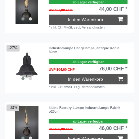
ab Lager verfügbar
44,00 CHF *
UVP 52,00 CHF
In den Warenkorb
*
inkl. CH MwSt.
zzgl.
Versandkosten
-27%
Industrielampe Hängelampe, antique Kohle
30cm
ab Lager verfügbar
76,00 CHF *
UVP 104,00 CHF
In den Warenkorb
*
inkl. CH MwSt.
zzgl.
Versandkosten
-30%
kleine Factory Lampe Industrielampe Fabrik
ø23cm
ab Lager verfügbar
46,00 CHF *
UVP 66,00 CHF
In den Warenkorb