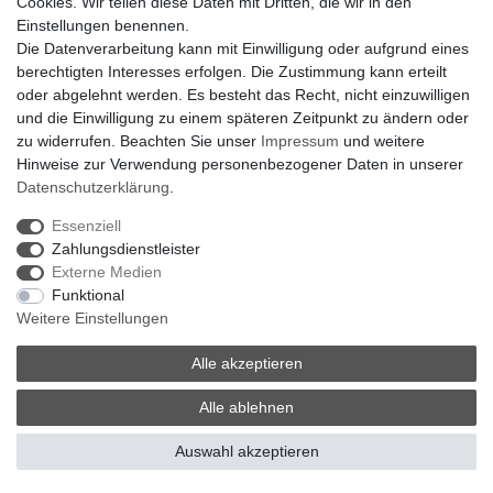
Hängelampen
Cookies. Wir teilen diese Daten mit Dritten, die wir in den
Einstellungen benennen.
Die Datenverarbeitung kann mit Einwilligung oder aufgrund eines
berechtigten Interesses erfolgen. Die Zustimmung kann erteilt
Was ist der Unterschied zwischen Hängelampe und
oder abgelehnt werden. Es besteht das Recht, nicht einzuwilligen
Pendelleuchte?
und die Einwilligung zu einem späteren Zeitpunkt zu ändern oder
zu widerrufen. Beachten Sie unser
Impressum
und weitere
Hinweise zur Verwendung personenbezogener Daten in unserer
Welche Hängelampe eignet sich für einen langen
Daten­schutz­erklärung
.
Esstisch?
Essenziell
Zahlungsdienstleister
Externe Medien
Wie hoch sollte eine Hängelampe über dem Esstisch
Funktional
hängen?
Weitere Einstellungen
Alle akzeptieren
Welche Pendelleuchte passt über einen runden
Tisch?
Alle ablehnen
Auswahl akzeptieren
Ist jede LED-Hängelampe dimmbar?