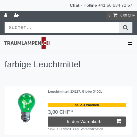
Chat
- Hotline
+41 56 534 72 67
0
0,00 CHF
☰
farbige Leuchtmittel
Leuchtmittel, 1XE27, Globo 3400L
ca. 2-3 Wochen
3,00 CHF *
In den Warenkorb
*
inkl. CH MwSt.
zzgl.
Versandkosten