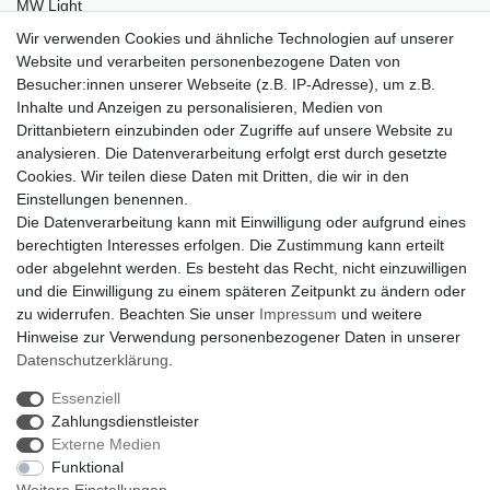
MW Light
Peka-Ideen
Wir verwenden Cookies und ähnliche Technologien auf unserer
RegenBogen
Website und verarbeiten personenbezogene Daten von
Swarovski Kristalle
Besucher:innen unserer Webseite (z.B. IP-Adresse), um z.B.
Inhalte und Anzeigen zu personalisieren, Medien von
Anfragen von Herstellern
Drittanbietern einzubinden oder Zugriffe auf unsere Website zu
Sie sind Lampen-Hersteller und suchen einen Vertriebspartner in
analysieren. Die Datenverarbeitung erfolgt erst durch gesetzte
der Schweiz?
Cookies. Wir teilen diese Daten mit Dritten, die wir in den
Kontaktieren Sie uns per Mail:
Herstelleranfrage Vertrieb
Einstellungen benennen.
Schweiz
Die Datenverarbeitung kann mit Einwilligung oder aufgrund eines
Newsletter
berechtigten Interesses erfolgen. Die Zustimmung kann erteilt
oder abgelehnt werden. Es besteht das Recht, nicht einzuwilligen
Newsletter
E-MAIL **
und die Einwilligung zu einem späteren Zeitpunkt zu ändern oder
Honig
zu widerrufen. Beachten Sie unser
Impressum
und weitere
Hinweise zur Verwendung personenbezogener Daten in unserer
Hiermit bestätige ich, dass ich die
Daten­schutz­erklärung
gelesen habe. Meine
Einwilligung kann ich jederzeit widerrufen.**
Daten­schutz­erklärung
.
Essenziell
Abonnieren
Zahlungsdienstleister
** Hierbei handelt es sich um ein Pflichtfeld.
Externe Medien
Funktional