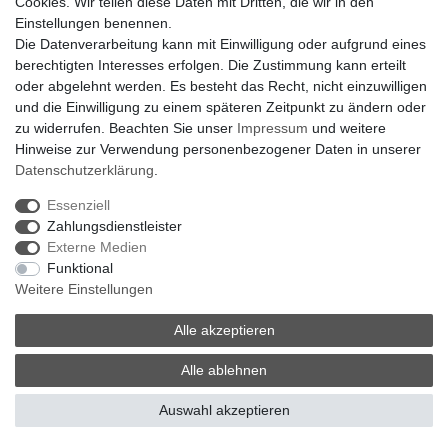
Cookies. Wir teilen diese Daten mit Dritten, die wir in den
Einstellungen benennen.
Welche Lichtfarbe eignet sich für Lichterketten?
Die Datenverarbeitung kann mit Einwilligung oder aufgrund eines
berechtigten Interesses erfolgen. Die Zustimmung kann erteilt
oder abgelehnt werden. Es besteht das Recht, nicht einzuwilligen
Sind Figurenlampen nur für Kinderzimmer geeignet?
und die Einwilligung zu einem späteren Zeitpunkt zu ändern oder
zu widerrufen. Beachten Sie unser
Impressum
und weitere
Hinweise zur Verwendung personenbezogener Daten in unserer
Wie hell sollte eine Taschenlampe sein?
Daten­schutz­erklärung
.
Essenziell
Zahlungsdienstleister
Akku oder Batterie bei Taschenlampen?
Externe Medien
Funktional
Weitere Einstellungen
Kann eine Unterbaulampe selbst montiert werden?
Alle akzeptieren
Welche Leuchtmittel passen zu dekorativen
Alle ablehnen
Leuchten?
Auswahl akzeptieren