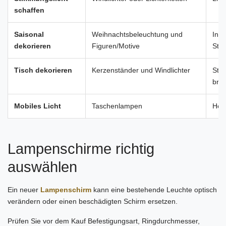
schaffen
Saisonal
Weihnachtsbeleuchtung und
Inn
dekorieren
Figuren/Motive
Str
Tisch dekorieren
Kerzenständer und Windlichter
Stan
bren
Mobiles Licht
Taschenlampen
Hell
Lampenschirme richtig
auswählen
Ein neuer
Lampenschirm
kann eine bestehende Leuchte optisch
verändern oder einen beschädigten Schirm ersetzen.
Prüfen Sie vor dem Kauf Befestigungsart, Ringdurchmesser,