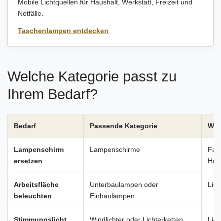
Mobile Lichtquellen für Haushalt, Werkstatt, Freizeit und
Notfälle.
Taschenlampen entdecken
Welche Kategorie passt zu
Ihrem Bedarf?
Bedarf
Passende Kategorie
Wic
Lampenschirm
Lampenschirme
Fas
ersetzen
Höh
Arbeitsfläche
Unterbaulampen oder
Lich
beleuchten
Einbaulampen
Stimmungslicht
Windlichter oder Lichterketten
Lich