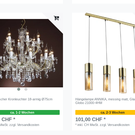
scher Kronleuchter 18-armig Ø75cm
Hängelampe ANNIKA, messing matt, Gla
Globo 21000-4HM
ca. 1-2 Wochen
ca. 2-3 Wochen
0 CHF *
101,00 CHF *
 MwSt.
zzgl.
Versandkosten
*
inkl. CH MwSt.
zzgl.
Versandkosten