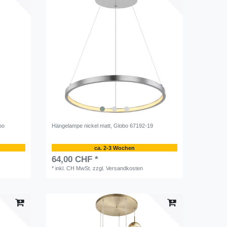
bo
Hängelampe nickel matt, Globo 67192-19
ca. 2-3 Wochen
64,00 CHF *
*
inkl. CH MwSt.
zzgl.
Versandkosten