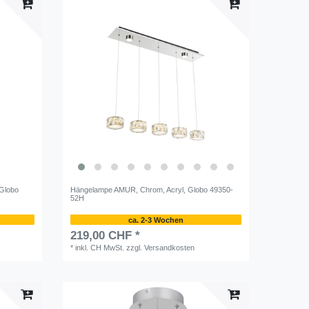
 Globo
Hängelampe AMUR, Chrom, Acryl, Globo 49350-
52H
ca. 2-3 Wochen
219,00 CHF *
*
inkl. CH MwSt.
zzgl.
Versandkosten