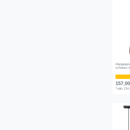
Hängelamp
schwarz m
157,0
*
inkl. CH