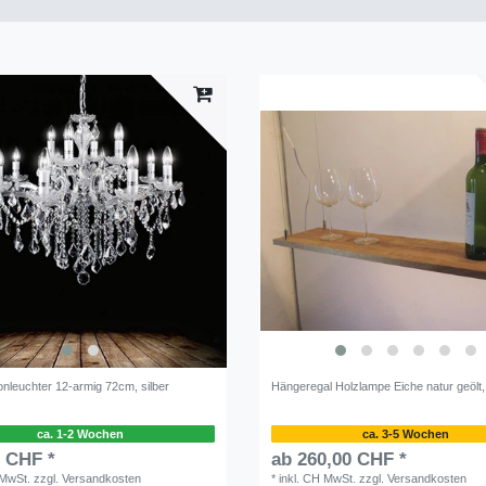
ronleuchter 12-armig 72cm, silber
Hängeregal Holzlampe Eiche natur geölt
ca. 1-2 Wochen
ca. 3-5 Wochen
0 CHF *
ab 260,00 CHF *
 MwSt.
zzgl.
Versandkosten
*
inkl. CH MwSt.
zzgl.
Versandkosten