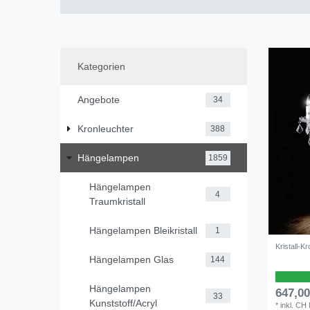
Kategorien
Angebote
34
Kronleuchter
388
Hängelampen
1859
Hängelampen
4
Traumkristall
Hängelampen Bleikristall
1
Kristall-K
Hängelampen Glas
144
Hängelampen
647,0
33
Kunststoff/Acryl
*
inkl. CH