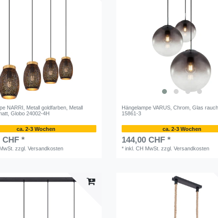
e NARRI, Metall goldfarben, Metall
Hängelampe VARUS, Chrom, Glas rauch
att, Globo 24002-4H
15861-3
ca. 2-3 Wochen
ca. 2-3 Wochen
0 CHF *
144,00 CHF *
 MwSt.
zzgl.
Versandkosten
*
inkl. CH MwSt.
zzgl.
Versandkosten