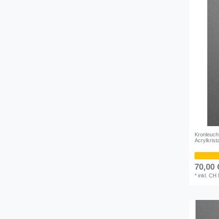
Kronleuch
Acrylkrist
70,00
*
inkl. CH