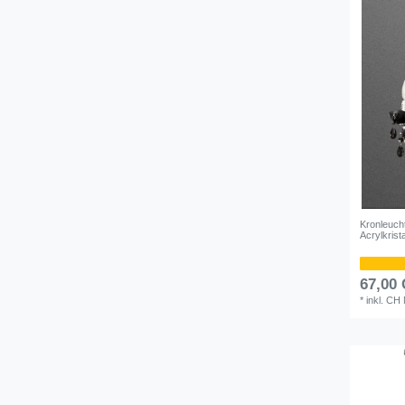
Kronleuch
Acrylkrist
67,00
*
inkl. CH