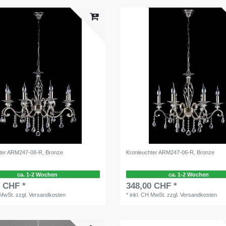
ter ARM247-08-R, Bronze
Kronleuchter ARM247-06-R, Bronze
ca. 1-2 Wochen
ca. 1-2 Wochen
0 CHF *
348,00 CHF *
 MwSt.
zzgl.
Versandkosten
*
inkl. CH MwSt.
zzgl.
Versandkosten