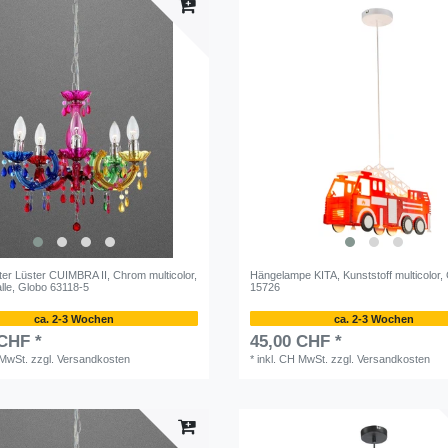
ter Lüster CUIMBRA II, Chrom multicolor,
Hängelampe KITA, Kunststoff multicolor,
alle, Globo 63118-5
15726
ca. 2-3 Wochen
ca. 2-3 Wochen
 CHF *
45,00 CHF *
 MwSt.
zzgl.
Versandkosten
*
inkl. CH MwSt.
zzgl.
Versandkosten