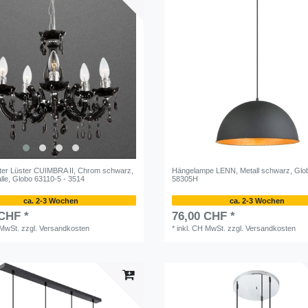
ter Lüster CUIMBRA II, Chrom schwarz,
Hängelampe LENN, Metall schwarz, Glo
alle, Globo 63110-5 - 3514
58305H
ca. 2-3 Wochen
ca. 2-3 Wochen
 CHF *
76,00 CHF *
 MwSt.
zzgl.
Versandkosten
*
inkl. CH MwSt.
zzgl.
Versandkosten