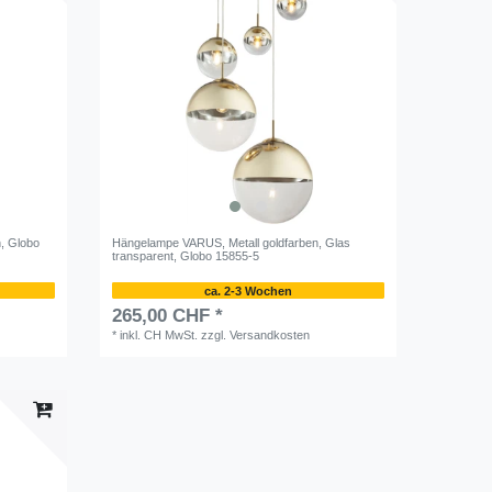
, Globo
Hängelampe VARUS, Metall goldfarben, Glas
transparent, Globo 15855-5
ca. 2-3 Wochen
265,00 CHF *
*
inkl. CH MwSt.
zzgl.
Versandkosten