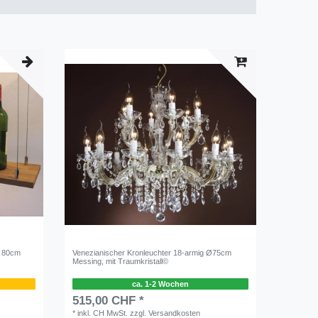
, 80cm
Venezianischer Kronleuchter 18-armig Ø75cm
Messing, mit Traumkristall©
ca. 1-2 Wochen
515,00 CHF *
*
inkl. CH MwSt.
zzgl.
Versandkosten