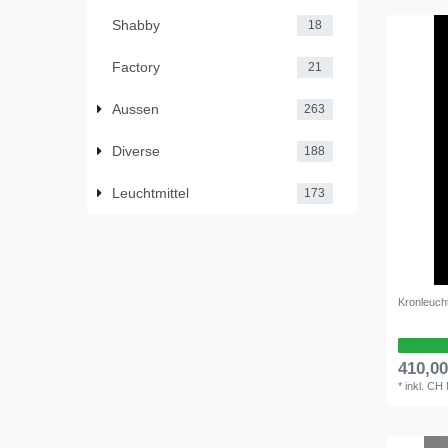
Shabby
18
Factory
21
Aussen
263
Diverse
188
Leuchtmittel
173
Kronleuch
410,0
*
inkl. CH