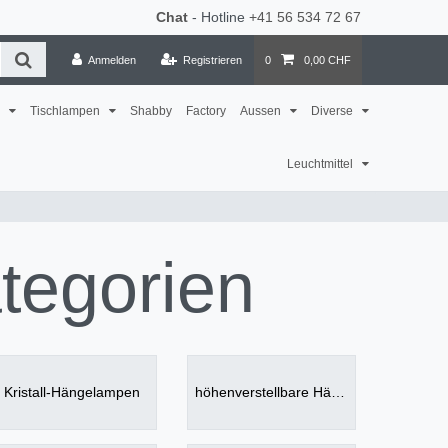
Chat
- Hotline
+41 56 534 72 67
Anmelden
Registrieren
0
0,00 CHF
n
Tischlampen
Shabby
Factory
Aussen
Diverse
Leuchtmittel
tegorien
Kristall-Hängelampen
höhenverstellbare Hängelampen