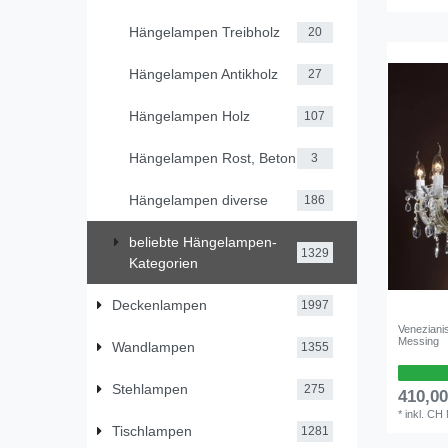
Hängelampen Treibholz
20
Hängelampen Antikholz
27
Hängelampen Holz
107
Hängelampen Rost, Beton
3
Hängelampen diverse
186
beliebte Hängelampen-
1329
Kategorien
Deckenlampen
1997
Veneziani
Messing
Wandlampen
1355
Stehlampen
275
410,0
*
inkl. CH
Tischlampen
1281