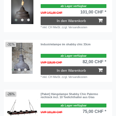
ab Lager verfügbar
101,00 CHF *
UVP 141,00 CHF
In den Warenkorb
*
inkl. CH MwSt.
zzgl.
Versandkosten
-31%
Industrielampe im shabby chic 33cm
ab Lager verfügbar
82,00 CHF *
UVP 118,00 CHF
In den Warenkorb
*
inkl. CH MwSt.
zzgl.
Versandkosten
-26%
[Paket] Hängelampe Shabby Chic Palermo
rechteck incl. 10 Teelichthalter aus Glas
ab Lager verfügbar
75,00 CHF *
UVP 101,00 CHF