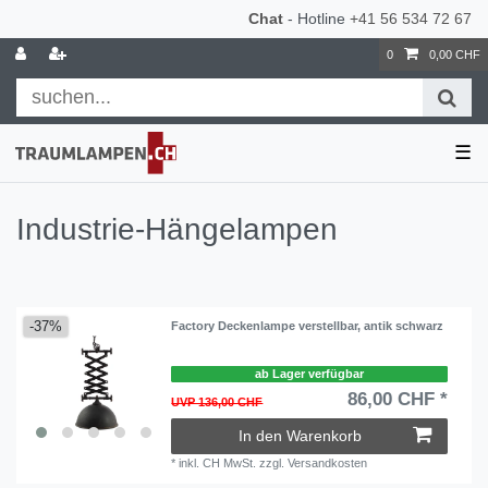
Chat
- Hotline
+41 56 534 72 67
0
0,00 CHF
☰
Industrie-Hängelampen
-37%
Factory Deckenlampe verstellbar, antik schwarz
ab Lager verfügbar
86,00 CHF *
UVP 136,00 CHF
In den Warenkorb
*
inkl. CH MwSt.
zzgl.
Versandkosten