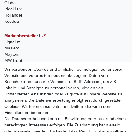
Globo
Ideal Lux
Holländer
Kooduu
Markenhersteller L-Z
Lignalux
Masiero
Maytoni
MW Light
Peka-Ideen
Wir verwenden Cookies und ähnliche Technologien auf unserer
RegenBogen
Website und verarbeiten personenbezogene Daten von
Swarovski Kristalle
Besucher:innen unserer Webseite (z.B. IP-Adresse), um z.B.
Inhalte und Anzeigen zu personalisieren, Medien von
Anfragen von Herstellern
Drittanbietern einzubinden oder Zugriffe auf unsere Website zu
Sie sind Lampen-Hersteller und suchen einen Vertriebspartner in
analysieren. Die Datenverarbeitung erfolgt erst durch gesetzte
der Schweiz?
Cookies. Wir teilen diese Daten mit Dritten, die wir in den
Kontaktieren Sie uns per Mail:
Herstelleranfrage Vertrieb
Einstellungen benennen.
Schweiz
Die Datenverarbeitung kann mit Einwilligung oder aufgrund eines
Newsletter
berechtigten Interesses erfolgen. Die Zustimmung kann erteilt
oder abgelehnt werden. Es besteht das Recht, nicht einzuwilligen