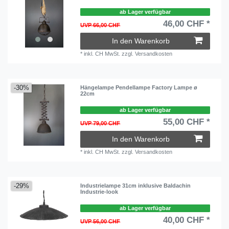
ab Lager verfügbar
46,00 CHF *
UVP 66,00 CHF
In den Warenkorb
*
inkl. CH MwSt.
zzgl.
Versandkosten
-30%
Hängelampe Pendellampe Factory Lampe ø
22cm
ab Lager verfügbar
55,00 CHF *
UVP 79,00 CHF
In den Warenkorb
*
inkl. CH MwSt.
zzgl.
Versandkosten
-29%
Industrielampe 31cm inklusive Baldachin
Industrie-look
ab Lager verfügbar
40,00 CHF *
UVP 56,00 CHF