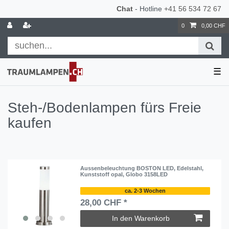
Chat
- Hotline
+41 56 534 72 67
0
0,00 CHF
☰
Steh-/Bodenlampen fürs Freie
kaufen
Aussenbeleuchtung BOSTON LED, Edelstahl,
Kunststoff opal, Globo 3158LED
ca. 2-3 Wochen
28,00 CHF *
In den Warenkorb