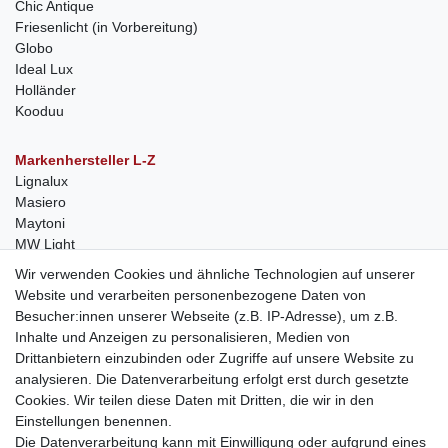
Chic Antique
Friesenlicht (in Vorbereitung)
Globo
Ideal Lux
Holländer
Kooduu
Markenhersteller L-Z
Lignalux
Masiero
Maytoni
MW Light
Peka-Ideen
Wir verwenden Cookies und ähnliche Technologien auf unserer
RegenBogen
Website und verarbeiten personenbezogene Daten von
Swarovski Kristalle
Besucher:innen unserer Webseite (z.B. IP-Adresse), um z.B.
Inhalte und Anzeigen zu personalisieren, Medien von
Anfragen von Herstellern
Drittanbietern einzubinden oder Zugriffe auf unsere Website zu
Sie sind Lampen-Hersteller und suchen einen Vertriebspartner in
analysieren. Die Datenverarbeitung erfolgt erst durch gesetzte
der Schweiz?
Cookies. Wir teilen diese Daten mit Dritten, die wir in den
Kontaktieren Sie uns per Mail:
Herstelleranfrage Vertrieb
Einstellungen benennen.
Schweiz
Die Datenverarbeitung kann mit Einwilligung oder aufgrund eines