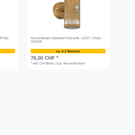
f klar,
Aussenlampe Edelstahl Holzoptik, 1xE27, Globo
34070S
ca. 2-3 Wochen
76,00 CHF *
*
inkl. CH MwSt.
zzgl.
Versandkosten