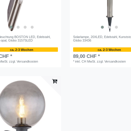
leuchtung BOSTON LED, Edelstahl,
Solarlampe, 20XLED, Edelstahl, Kunststof
f opal, Globo 3157SLED
Globo 33436
ca. 2-3 Wochen
ca. 2-3 Wochen
 CHF *
89,00 CHF *
 MwSt.
zzgl.
Versandkosten
*
inkl. CH MwSt.
zzgl.
Versandkosten