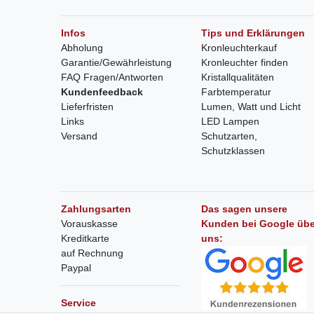
Infos
Tips und Erklärungen
Abholung
Kronleuchterkauf
Garantie/Gewährleistung
Kronleuchter finden
FAQ Fragen/Antworten
Kristallqualitäten
Kundenfeedback
Farbtemperatur
Lieferfristen
Lumen, Watt und Licht
Links
LED Lampen
Versand
Schutzarten,
Schutzklassen
Zahlungsarten
Das sagen unsere
Vorauskasse
Kunden bei Google übe
Kreditkarte
uns:
auf Rechnung
Paypal
Service