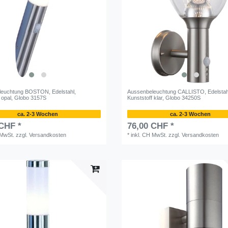
euchtung BOSTON, Edelstahl,
Aussenbeleuchtung CALLISTO, Edelstah
f opal, Globo 3157S
Kunststoff klar, Globo 34250S
ca. 2-3 Wochen
ca. 2-3 Wochen
 CHF *
76,00 CHF *
 MwSt.
zzgl.
Versandkosten
*
inkl. CH MwSt.
zzgl.
Versandkosten