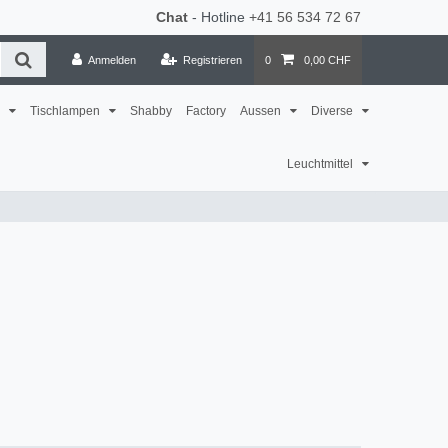
Chat
- Hotline
+41 56 534 72 67
Anmelden
Registrieren
0
0,00 CHF
n
Tischlampen
Shabby
Factory
Aussen
Diverse
Leuchtmittel