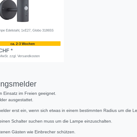
pe Edelstahl, 1xE27, Globo 31865S
ca. 2-3 Wochen
 CHF *
 MwSt.
zzgl.
Versandkosten
ungsmelder
n Einsatz im Freien geeignet.
er ausgestattet.
lder erst ein, wenn sich etwas in einem bestimmten Radius um die L
t keinen Schalter suchen muss um die Lampe einzuschalten.
etenen Gästen wie Einbrecher schützen.