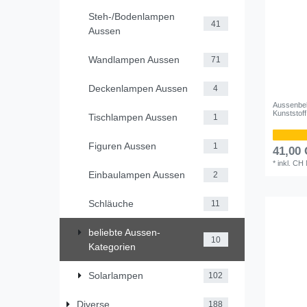
Steh-/Bodenlampen
41
Aussen
Wandlampen Aussen
71
Deckenlampen Aussen
4
Aussenbe
Kunststof
Tischlampen Aussen
1
Figuren Aussen
1
41,00
*
inkl. CH
Einbaulampen Aussen
2
Schläuche
11
beliebte Aussen-
10
Kategorien
Solarlampen
102
Diverse
188