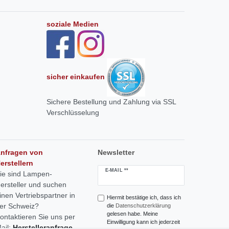
soziale Medien
sicher einkaufen
Sichere Bestellung und Zahlung via SSL
Verschlüsselung
nfragen von
Newsletter
erstellern
Newsletter
E-MAIL **
ie sind Lampen-
Honig
ersteller und suchen
inen Vertriebspartner in
Hiermit bestätige ich, dass ich
er Schweiz?
die
Daten­schutz­erklärung
gelesen habe. Meine
ontaktieren Sie uns per
Einwilligung kann ich jederzeit
ail:
Herstelleranfrage