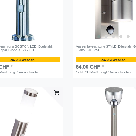
leuchtung BOSTON LED, Edelstahl,
Aussenbeleuchtung STYLE, Edelstahl, Gl
f opal, Globo 3158SLED
Globo 3201-2SL
ca. 2-3 Wochen
ca. 2-3 Wochen
 CHF *
64,00 CHF *
 MwSt.
zzgl.
Versandkosten
*
inkl. CH MwSt.
zzgl.
Versandkosten