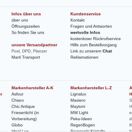
Infos über uns
Kundenservice
über uns
Kontakt
Öffnungszeiten
Fragen und Antworten
So finden Sie uns
wertvolle Infos
kostenloser Rückrufservice
unsere Versandpartner
Hilfe zum Bestellvorgang
Post, DPD, Planzer
Link zu unserem
Chat
Marti Transport
Reklamationen
Markenhersteller A-K
Markenhersteller L-Z
A
r
Asfour
Lignalux
H
Chiaro
Masiero
S
Chic Antique
Maytoni
H
Friesenlicht (in
MW Light
e
Vorbereitung)
Peka-Ideen
d
Globo
RegenBogen
K
Ideal Lux
Swarovski Kristalle
M