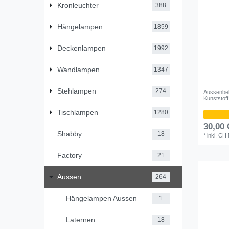
Kronleuchter
388
Hängelampen
1859
Deckenlampen
1992
Wandlampen
1347
Stehlampen
274
Aussenbel
Kunststof
Tischlampen
1280
30,00
Shabby
18
*
inkl. CH
Factory
21
Aussen
264
Hängelampen Aussen
1
Laternen
18