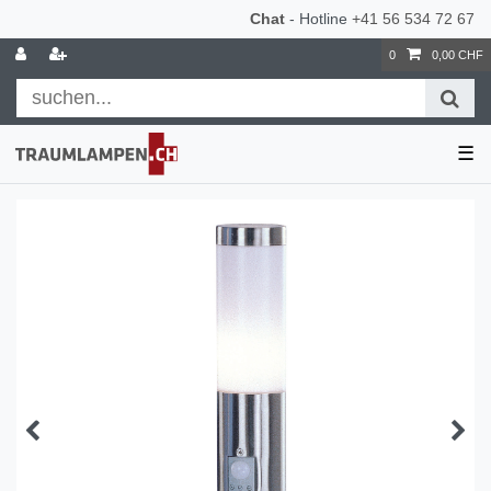
Chat
- Hotline
+41 56 534 72 67
0
0,00 CHF
☰