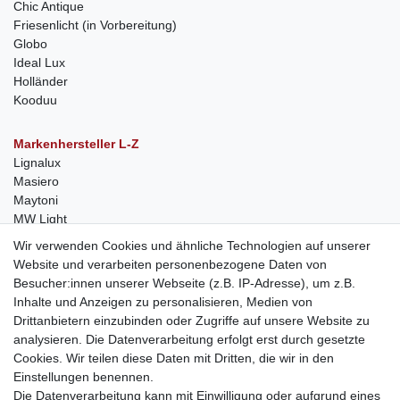
Chic Antique
Friesenlicht (in Vorbereitung)
Globo
Ideal Lux
Holländer
Kooduu
Markenhersteller L-Z
Lignalux
Masiero
Maytoni
MW Light
Peka-Ideen
Wir verwenden Cookies und ähnliche Technologien auf unserer
RegenBogen
Website und verarbeiten personenbezogene Daten von
Swarovski Kristalle
Besucher:innen unserer Webseite (z.B. IP-Adresse), um z.B.
Inhalte und Anzeigen zu personalisieren, Medien von
Anfragen von Herstellern
Drittanbietern einzubinden oder Zugriffe auf unsere Website zu
Sie sind Lampen-Hersteller und suchen einen Vertriebspartner in
analysieren. Die Datenverarbeitung erfolgt erst durch gesetzte
der Schweiz?
Cookies. Wir teilen diese Daten mit Dritten, die wir in den
Kontaktieren Sie uns per Mail:
Herstelleranfrage Vertrieb
Einstellungen benennen.
Schweiz
Die Datenverarbeitung kann mit Einwilligung oder aufgrund eines