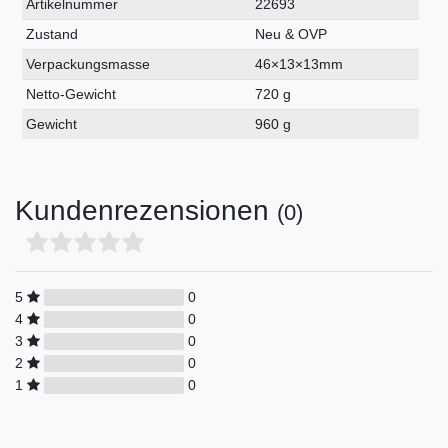
Technisches
Wert
Artikelnummer
22693
Merkmal
Zustand
Neu & OVP
Verpackungsmasse
46×13×13mm
Netto-Gewicht
720 g
Gewicht
960 g
Kundenrezensionen
(0)
5
0
4
0
3
0
2
0
1
0