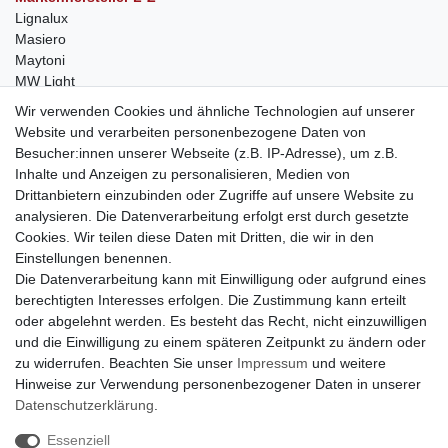
Lignalux
Masiero
Maytoni
MW Light
Peka-Ideen
Wir verwenden Cookies und ähnliche Technologien auf unserer
RegenBogen
Website und verarbeiten personenbezogene Daten von
Swarovski Kristalle
Besucher:innen unserer Webseite (z.B. IP-Adresse), um z.B.
Inhalte und Anzeigen zu personalisieren, Medien von
Anfragen von Herstellern
Drittanbietern einzubinden oder Zugriffe auf unsere Website zu
Sie sind Lampen-Hersteller und suchen einen Vertriebspartner in
analysieren. Die Datenverarbeitung erfolgt erst durch gesetzte
der Schweiz?
Cookies. Wir teilen diese Daten mit Dritten, die wir in den
Kontaktieren Sie uns per Mail:
Herstelleranfrage Vertrieb
Einstellungen benennen.
Schweiz
Die Datenverarbeitung kann mit Einwilligung oder aufgrund eines
Newsletter
berechtigten Interesses erfolgen. Die Zustimmung kann erteilt
oder abgelehnt werden. Es besteht das Recht, nicht einzuwilligen
Newsletter
E-MAIL **
und die Einwilligung zu einem späteren Zeitpunkt zu ändern oder
Honig
zu widerrufen. Beachten Sie unser
Impressum
und weitere
Hinweise zur Verwendung personenbezogener Daten in unserer
Hiermit bestätige ich, dass ich die
Daten­schutz­erklärung
gelesen habe. Meine
Einwilligung kann ich jederzeit widerrufen.**
Daten­schutz­erklärung
.
Essenziell
Abonnieren