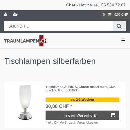
Chat
- Hotline
+41 56 534 72 67
0
0,00 CHF
☰
Tischlampen silberfarben
Tischlampe AURIGA, Chrom nickel matt, Glas
crackle, Globo 21921
ca. 2-3 Wochen
30,00 CHF *
In den Warenkorb
*
inkl. CH MwSt.
zzgl.
Versandkosten