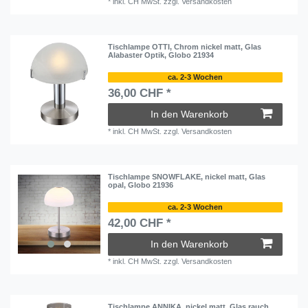
*
inkl. CH MwSt.
zzgl.
Versandkosten
Tischlampe OTTI, Chrom nickel matt, Glas
Alabaster Optik, Globo 21934
ca. 2-3 Wochen
36,00 CHF *
In den Warenkorb
*
inkl. CH MwSt.
zzgl.
Versandkosten
Tischlampe SNOWFLAKE, nickel matt, Glas
opal, Globo 21936
ca. 2-3 Wochen
42,00 CHF *
In den Warenkorb
*
inkl. CH MwSt.
zzgl.
Versandkosten
Tischlampe ANNIKA, nickel matt, Glas rauch,