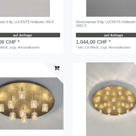
pe 9-flg. LUCENTE Holländer 300 K
Deckenlampe 9-flg. LUCENTE Holländer
1662 S
auf Anfrage
auf Anfrage
00 CHF *
1.044,00 CHF *
 MwSt.
zzgl.
Versandkosten
*
inkl. CH MwSt.
zzgl.
Versandkosten