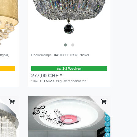
ttgold,
Deckenlampe DIA100-CL-03-N, Nickel
ca. 1-2 Wochen
277,00 CHF *
*
inkl. CH MwSt.
zzgl.
Versandkosten