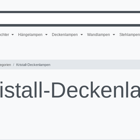
uchter
Hängelampen
Deckenlampen
Wandlampen
Stehlampe
egorien
Kristall-Deckenlampen
ristall-Decken