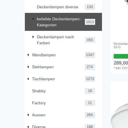
Deckenlampen diverse
133
beliebte Deckenlampen-
1013
Kategorien
Deckenlampen nach
455
Farben
Deckenlam
03-G
Wandlampen
1347
289,0
Stehlampen
274
*
inkl. CH
Tischlampen
1273
Shabby
18
Factory
21
Aussen
264
Diverse
188