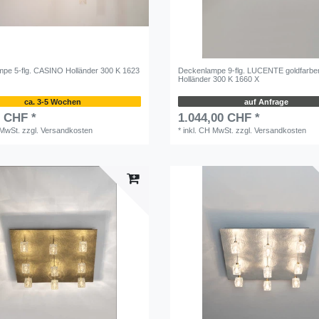
pe 5-flg. CASINO Holländer 300 K 1623
Deckenlampe 9-flg. LUCENTE goldfarb
Holländer 300 K 1660 X
ca. 3-5 Wochen
auf Anfrage
0 CHF *
1.044,00 CHF *
 MwSt.
zzgl.
Versandkosten
*
inkl. CH MwSt.
zzgl.
Versandkosten