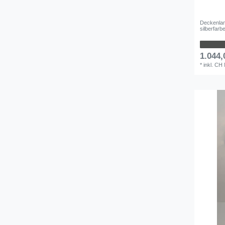
Deckenla
silberfarb
1.044,
*
inkl. CH