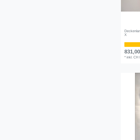
Deckenlam
X
831,0
*
inkl. CH