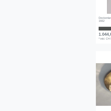
Deckenlam
1662
1.044,
*
inkl. CH