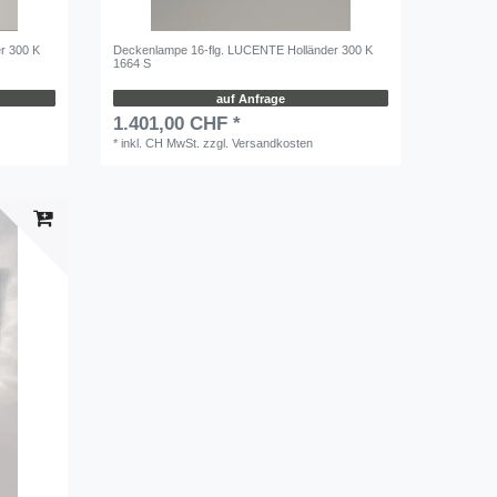
r 300 K
Deckenlampe 16-flg. LUCENTE Holländer 300 K
1664 S
auf Anfrage
1.401,00 CHF *
*
inkl. CH MwSt.
zzgl.
Versandkosten