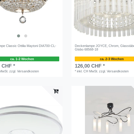
pe Classic Ottilia Maytoni DIA700-CL-
Deckenlampe JOYCE, Chrom, Glasstäbe 
Globo 68568-18
ca. 1-2 Wochen
ca. 2-3 Wochen
0 CHF *
126,00 CHF *
 MwSt.
zzgl.
Versandkosten
*
inkl. CH MwSt.
zzgl.
Versandkosten