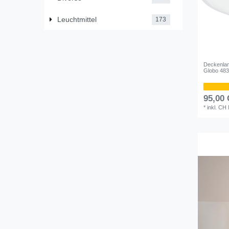
Leuchtmittel
173
Deckenlam
Globo 48
95,00
*
inkl. CH