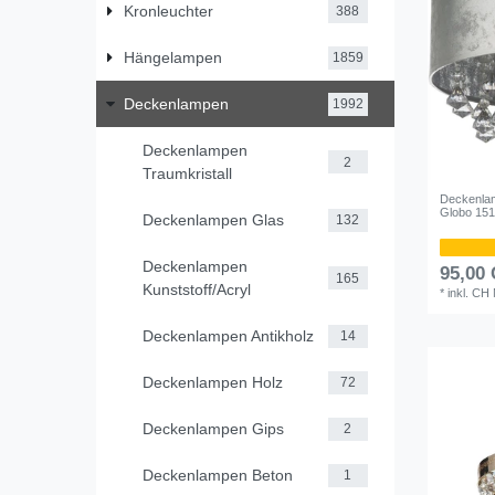
Kronleuchter
388
Hängelampen
1859
Deckenlampen
1992
Deckenlampen
2
Traumkristall
Deckenlamp
Globo 15
Deckenlampen Glas
132
Deckenlampen
95,00
165
Kunststoff/Acryl
*
inkl. CH
Deckenlampen Antikholz
14
Deckenlampen Holz
72
Deckenlampen Gips
2
Deckenlampen Beton
1