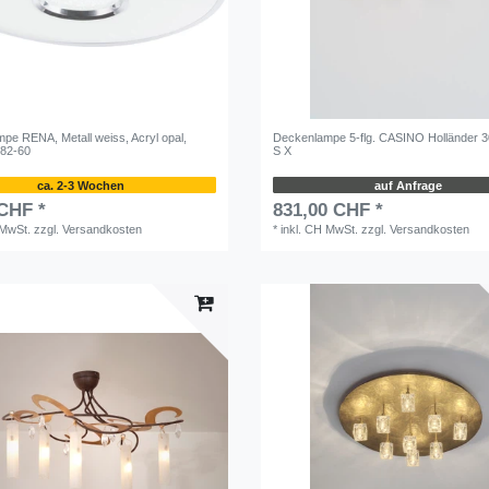
pe RENA, Metall weiss, Acryl opal,
Deckenlampe 5-flg. CASINO Holländer 
382-60
S X
ca. 2-3 Wochen
auf Anfrage
 CHF *
831,00 CHF *
 MwSt.
zzgl.
Versandkosten
*
inkl. CH MwSt.
zzgl.
Versandkosten