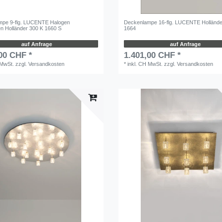
mpe 9-flg. LUCENTE Halogen
Deckenlampe 16-flg. LUCENTE Hollände
en Holländer 300 K 1660 S
1664
auf Anfrage
auf Anfrage
00 CHF *
1.401,00 CHF *
 MwSt.
zzgl.
Versandkosten
*
inkl. CH MwSt.
zzgl.
Versandkosten