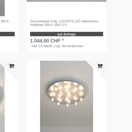
 300 K
Deckenlampe 9-flg. LUCENTE LED silberfarben
Holländer 300 K 1660 S X
auf Anfrage
1.044,00 CHF *
*
inkl. CH MwSt.
zzgl.
Versandkosten