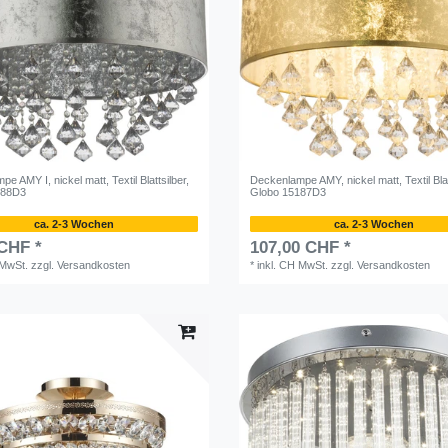
e AMY I, nickel matt, Textil Blattsilber,
Deckenlampe AMY, nickel matt, Textil Bla
188D3
Globo 15187D3
ca. 2-3 Wochen
ca. 2-3 Wochen
 CHF *
107,00 CHF *
 MwSt.
zzgl.
Versandkosten
*
inkl. CH MwSt.
zzgl.
Versandkosten