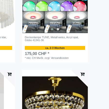
klar,
Deckenlampe TUNE, Metall weiss, Acryl opal,
Globo 41341-36
ca. 2-3 Wochen
175,00 CHF *
*
inkl. CH MwSt.
zzgl.
Versandkosten