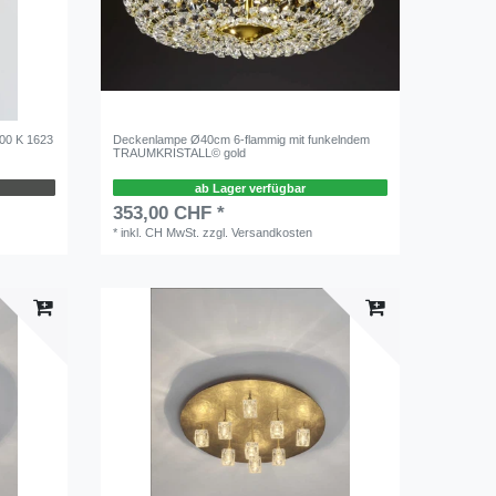
300 K 1623
Deckenlampe Ø40cm 6-flammig mit funkelndem
TRAUMKRISTALL© gold
ab Lager verfügbar
353,00 CHF *
*
inkl. CH MwSt.
zzgl.
Versandkosten