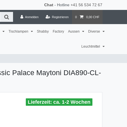
Chat
- Hotline
+41 56 534 72 67
Anmelden
Registrieren
0
0,00 CHF
n
Tischlampen
Shabby
Factory
Aussen
Diverse
Leuchtmittel
sic Palace Maytoni DIA890-CL-
ca. 1-2 Wochen