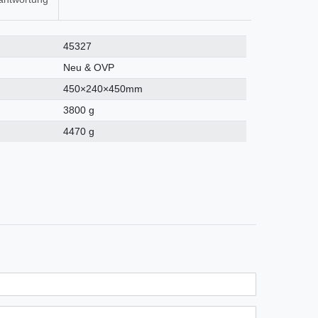
45327
Neu & OVP
450×240×450mm
3800 g
4470 g