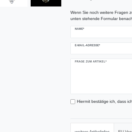
Ceres::Template.mailFormHoneypo
Wenn Sie noch weitere Fragen zu
unten stehende Formular benach
NAME*
E-MAIL-ADRESSE*
FRAGE ZUM ARTIKEL*
Hiermit bestätige ich, dass ic
weitere Artikelinfos
EU Ver