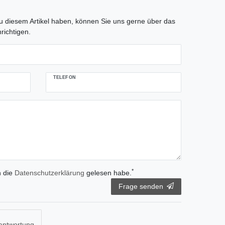
tLabel
 diesem Artikel haben, können Sie uns gerne über das
richtigen.
TELEFON
*
h die
Daten­schutz­erklärung
gelesen habe.
Frage senden
antwortung