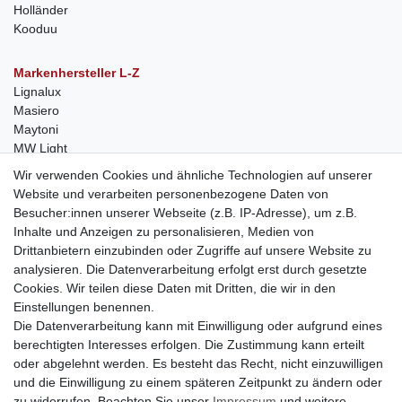
Holländer
Kooduu
Markenhersteller L-Z
Lignalux
Masiero
Maytoni
MW Light
Peka-Ideen
Wir verwenden Cookies und ähnliche Technologien auf unserer
RegenBogen
Website und verarbeiten personenbezogene Daten von
Swarovski Kristalle
Besucher:innen unserer Webseite (z.B. IP-Adresse), um z.B.
Inhalte und Anzeigen zu personalisieren, Medien von
Anfragen von Herstellern
Drittanbietern einzubinden oder Zugriffe auf unsere Website zu
Sie sind Lampen-Hersteller und suchen einen Vertriebspartner in
analysieren. Die Datenverarbeitung erfolgt erst durch gesetzte
der Schweiz?
Cookies. Wir teilen diese Daten mit Dritten, die wir in den
Kontaktieren Sie uns per Mail:
Herstelleranfrage Vertrieb
Einstellungen benennen.
Schweiz
Die Datenverarbeitung kann mit Einwilligung oder aufgrund eines
Newsletter
berechtigten Interesses erfolgen. Die Zustimmung kann erteilt
oder abgelehnt werden. Es besteht das Recht, nicht einzuwilligen
Newsletter
E-MAIL **
und die Einwilligung zu einem späteren Zeitpunkt zu ändern oder
Honig
zu widerrufen. Beachten Sie unser
Impressum
und weitere