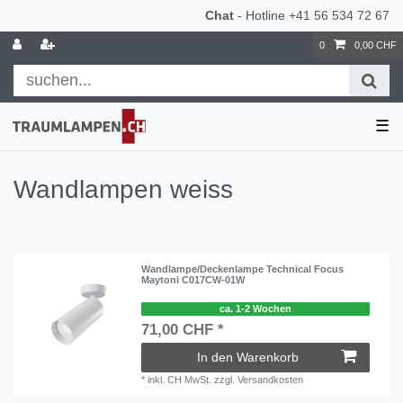
Chat
- Hotline
+41 56 534 72 67
0
0,00 CHF
☰
Wandlampen weiss
Wandlampe/Deckenlampe Technical Focus
Maytoni C017CW-01W
ca. 1-2 Wochen
71,00 CHF *
In den Warenkorb
*
inkl. CH MwSt.
zzgl.
Versandkosten