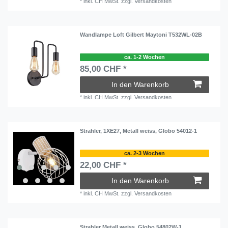
*
inkl. CH MwSt.
zzgl.
Versandkosten
Wandlampe Loft Gilbert Maytoni T532WL-02B
ca. 1-2 Wochen
85,00 CHF *
In den Warenkorb
*
inkl. CH MwSt.
zzgl.
Versandkosten
Strahler, 1XE27, Metall weiss, Globo 54012-1
ca. 2-3 Wochen
22,00 CHF *
In den Warenkorb
*
inkl. CH MwSt.
zzgl.
Versandkosten
Strahler Metall weiss, Globo 54802W-1