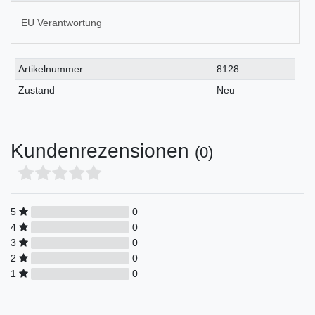
EU Verantwortung
Technisches
Wert
Artikelnummer
8128
Merkmal
Zustand
Neu
Kundenrezensionen
(0)
5
0
4
0
3
0
2
0
1
0