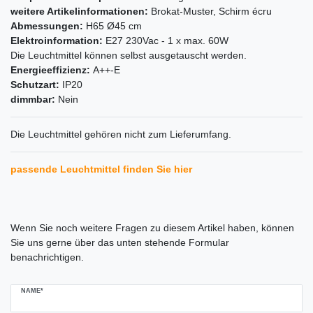
weitere Artikelinformationen:
Brokat-Muster, Schirm écru
Abmessungen:
H65 Ø45 cm
Elektroinformation:
E27 230Vac - 1 x max. 60W
Die Leuchtmittel können selbst ausgetauscht werden.
Energieeffizienz:
A++-E
Schutzart:
IP20
dimmbar:
Nein
Die Leuchtmittel gehören nicht zum Lieferumfang.
passende Leuchtmittel finden Sie hier
Ceres::Template.mailFormHoneypotLabel
Wenn Sie noch weitere Fragen zu diesem Artikel haben, können
Sie uns gerne über das unten stehende Formular
benachrichtigen.
NAME*