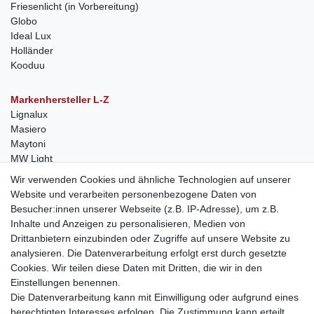
Friesenlicht (in Vorbereitung)
Globo
Ideal Lux
Holländer
Kooduu
Markenhersteller L-Z
Lignalux
Masiero
Maytoni
MW Light
Peka-Ideen
Wir verwenden Cookies und ähnliche Technologien auf unserer
RegenBogen
Website und verarbeiten personenbezogene Daten von
Swarovski Kristalle
Besucher:innen unserer Webseite (z.B. IP-Adresse), um z.B.
Inhalte und Anzeigen zu personalisieren, Medien von
Anfragen von Herstellern
Drittanbietern einzubinden oder Zugriffe auf unsere Website zu
Sie sind Lampen-Hersteller und suchen einen Vertriebspartner in
analysieren. Die Datenverarbeitung erfolgt erst durch gesetzte
der Schweiz?
Cookies. Wir teilen diese Daten mit Dritten, die wir in den
Kontaktieren Sie uns per Mail:
Herstelleranfrage Vertrieb
Einstellungen benennen.
Schweiz
Die Datenverarbeitung kann mit Einwilligung oder aufgrund eines
Newsletter
berechtigten Interesses erfolgen. Die Zustimmung kann erteilt