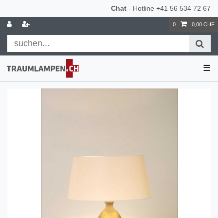
Chat
- Hotline
+41 56 534 72 67
0
0,00 CHF
☰