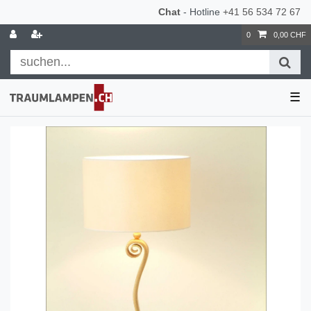
Chat
- Hotline
+41 56 534 72 67
0
0,00 CHF
☰