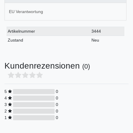
EU Verantwortung
Technisches
Wert
Artikelnummer
3444
Merkmal
Zustand
Neu
Kundenrezensionen
(0)
5
0
4
0
3
0
2
0
1
0