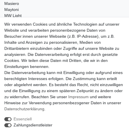
Masiero
Maytoni
MW Light
Peka-Ideen
Wir verwenden Cookies und ähnliche Technologien auf unserer
RegenBogen
Website und verarbeiten personenbezogene Daten von
Swarovski Kristalle
Besucher:innen unserer Webseite (z.B. IP-Adresse), um z.B.
Inhalte und Anzeigen zu personalisieren, Medien von
Anfragen von Herstellern
Drittanbietern einzubinden oder Zugriffe auf unsere Website zu
Sie sind Lampen-Hersteller und suchen einen Vertriebspartner in
analysieren. Die Datenverarbeitung erfolgt erst durch gesetzte
der Schweiz?
Cookies. Wir teilen diese Daten mit Dritten, die wir in den
Kontaktieren Sie uns per Mail:
Herstelleranfrage Vertrieb
Einstellungen benennen.
Schweiz
Die Datenverarbeitung kann mit Einwilligung oder aufgrund eines
Newsletter
berechtigten Interesses erfolgen. Die Zustimmung kann erteilt
oder abgelehnt werden. Es besteht das Recht, nicht einzuwilligen
Newsletter
E-MAIL **
und die Einwilligung zu einem späteren Zeitpunkt zu ändern oder
Honig
zu widerrufen. Beachten Sie unser
Impressum
und weitere
Hinweise zur Verwendung personenbezogener Daten in unserer
Hiermit bestätige ich, dass ich die
Daten­schutz­erklärung
gelesen habe. Meine
Einwilligung kann ich jederzeit widerrufen.**
Daten­schutz­erklärung
.
Essenziell
Abonnieren
Zahlungsdienstleister
** Hierbei handelt es sich um ein Pflichtfeld.