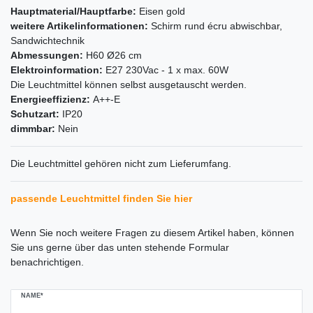
Hauptmaterial/Hauptfarbe:
Eisen gold
weitere Artikelinformationen:
Schirm rund écru abwischbar,
Sandwichtechnik
Abmessungen:
H60 Ø26 cm
Elektroinformation:
E27 230Vac - 1 x max. 60W
Die Leuchtmittel können selbst ausgetauscht werden.
Energieeffizienz:
A++-E
Schutzart:
IP20
dimmbar:
Nein
Die Leuchtmittel gehören nicht zum Lieferumfang.
passende Leuchtmittel finden Sie hier
Ceres::Template.mailFormHoneypotLabel
Wenn Sie noch weitere Fragen zu diesem Artikel haben, können
Sie uns gerne über das unten stehende Formular
benachrichtigen.
NAME*