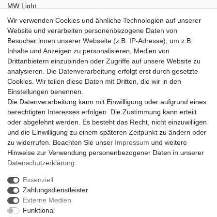
MW Light
Peka-Ideen
Wir verwenden Cookies und ähnliche Technologien auf unserer
RegenBogen
Website und verarbeiten personenbezogene Daten von
Swarovski Kristalle
Besucher:innen unserer Webseite (z.B. IP-Adresse), um z.B.
Inhalte und Anzeigen zu personalisieren, Medien von
Anfragen von Herstellern
Drittanbietern einzubinden oder Zugriffe auf unsere Website zu
Sie sind Lampen-Hersteller und suchen einen Vertriebspartner in
analysieren. Die Datenverarbeitung erfolgt erst durch gesetzte
der Schweiz?
Cookies. Wir teilen diese Daten mit Dritten, die wir in den
Kontaktieren Sie uns per Mail:
Herstelleranfrage Vertrieb
Einstellungen benennen.
Schweiz
Die Datenverarbeitung kann mit Einwilligung oder aufgrund eines
Newsletter
berechtigten Interesses erfolgen. Die Zustimmung kann erteilt
oder abgelehnt werden. Es besteht das Recht, nicht einzuwilligen
Newsletter
E-MAIL **
und die Einwilligung zu einem späteren Zeitpunkt zu ändern oder
Honig
zu widerrufen. Beachten Sie unser
Impressum
und weitere
Hinweise zur Verwendung personenbezogener Daten in unserer
Hiermit bestätige ich, dass ich die
Daten­schutz­erklärung
gelesen habe. Meine
Einwilligung kann ich jederzeit widerrufen.**
Daten­schutz­erklärung
.
Essenziell
Abonnieren
Zahlungsdienstleister
** Hierbei handelt es sich um ein Pflichtfeld.
Externe Medien
Funktional