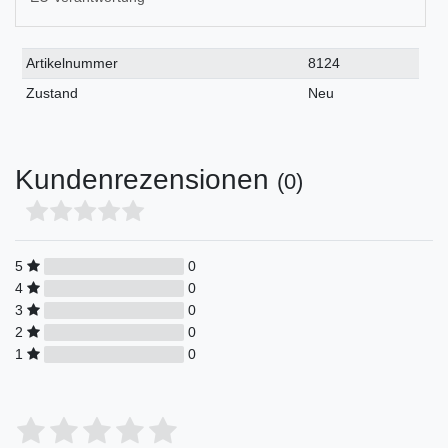
Technisches
Wert
Artikelnummer
8124
Merkmal
Zustand
Neu
Kundenrezensionen
(0)
5
0
4
0
3
0
2
0
1
0