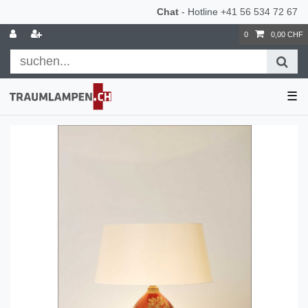
Chat
- Hotline
+41 56 534 72 67
0
0,00 CHF
☰