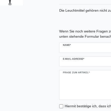
Die Leuchtmittel gehören nicht 
Ceres::Template.mailFormHoneypo
Wenn Sie noch weitere Fragen zu
unten stehende Formular benach
NAME*
E-MAIL-ADRESSE*
FRAGE ZUM ARTIKEL*
Hiermit bestätige ich, dass ic