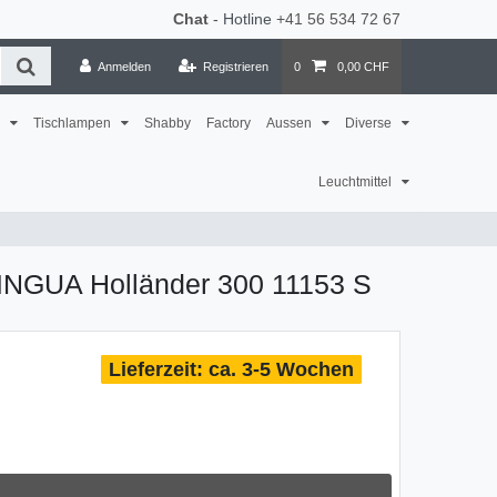
Chat
- Hotline
+41 56 534 72 67
Anmelden
Registrieren
0
0,00 CHF
n
Tischlampen
Shabby
Factory
Aussen
Diverse
Leuchtmittel
LINGUA Holländer 300 11153 S
ca. 3-5 Wochen