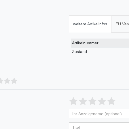
weitere Artikelinfos
EU Ver
Technisches
Wert
Artikelnummer
Merkmal
Zustand