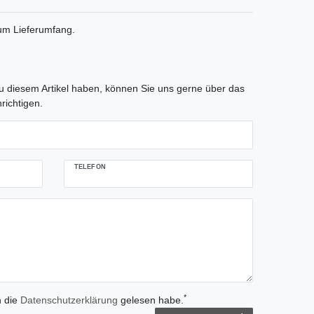
zum Lieferumfang.
tLabel
 diesem Artikel haben, können Sie uns gerne über das
richtigen.
TELEFON
*
h die
Daten­schutz­erklärung
gelesen habe.