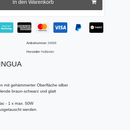
In den Warenkorb
Artikelnummer
24668
Hersteller
Holländer
 LINGUA
en mit gehämmerter Oberfläche silber
lende braun-schwarz und glatt
c - 1 x max. 50W
ausgetauscht werden.