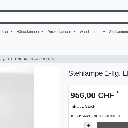
uchter
Hängelampen
Deckenlampen
Wandlampen
Stehlampe
ampe 1-flg. LINGUA Holländer 300 11153 S
Stehlampe 1-flg. 
*
956,00 CHF
Inhalt
1
Stück
inkl. CH MwSt. zzgl.
Versandkosten