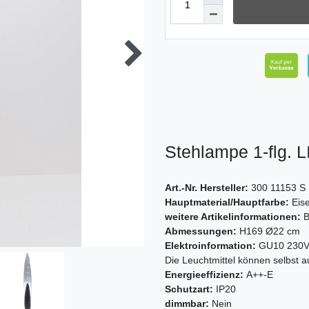
Stehlampe 1-flg.
Art.-Nr. Hersteller:
300 11153 S
Hauptmaterial/Hauptfarbe:
Eis
weitere Artikelinformationen:
B
Abmessungen:
H169 Ø22 cm
Elektroinformation:
GU10 230Va
Die Leuchtmittel können selbst 
Energieeffizienz:
A++-E
Schutzart:
IP20
dimmbar:
Nein