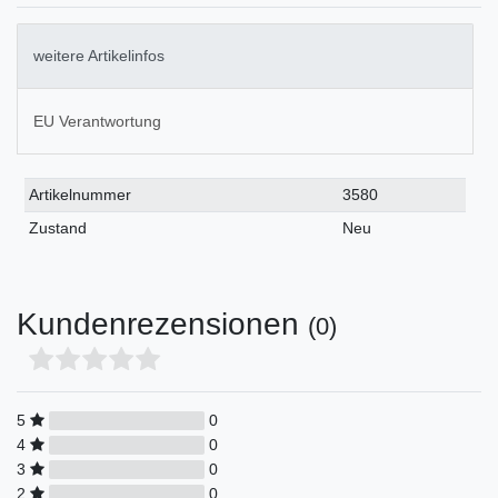
weitere Artikelinfos
EU Verantwortung
Technisches
Wert
Artikelnummer
3580
Merkmal
Zustand
Neu
Kundenrezensionen
(0)
5
0
4
0
3
0
2
0