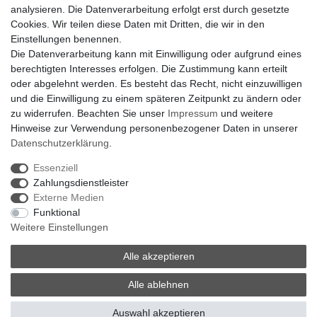
analysieren. Die Datenverarbeitung erfolgt erst durch gesetzte
der Schweiz?
Cookies. Wir teilen diese Daten mit Dritten, die wir in den
Kontaktieren Sie uns per Mail:
Herstelleranfrage Vertrieb
Einstellungen benennen.
Schweiz
Die Datenverarbeitung kann mit Einwilligung oder aufgrund eines
Newsletter
berechtigten Interesses erfolgen. Die Zustimmung kann erteilt
oder abgelehnt werden. Es besteht das Recht, nicht einzuwilligen
Newsletter
E-MAIL **
und die Einwilligung zu einem späteren Zeitpunkt zu ändern oder
Honig
zu widerrufen. Beachten Sie unser
Impressum
und weitere
Hinweise zur Verwendung personenbezogener Daten in unserer
Hiermit bestätige ich, dass ich die
Daten­schutz­erklärung
gelesen habe. Meine
Einwilligung kann ich jederzeit widerrufen.**
Daten­schutz­erklärung
.
Essenziell
Abonnieren
Zahlungsdienstleister
** Hierbei handelt es sich um ein Pflichtfeld.
Externe Medien
Funktional
Weitere Einstellungen
Widerrufsrecht |
Widerrufsformular |
Impressum |
Datenschutzerklärung |
AGB |
Kontakt
Alle akzeptieren
© Copyright 2026 | traumlampen.ch | Firmensitz: 8598
Alle ablehnen
Bottighofen, Schweiz | Hotline +41 56 534 72 67
Auswahl akzeptieren