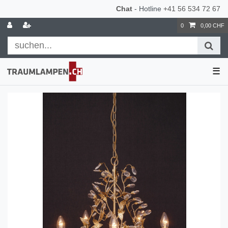
Chat
- Hotline
+41 56 534 72 67
0
0,00 CHF
☰