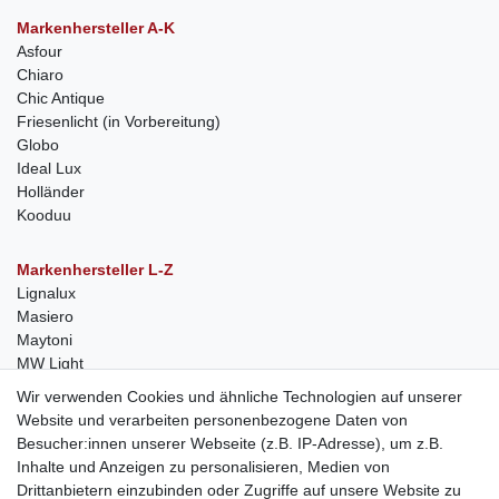
Markenhersteller A-K
Asfour
Chiaro
Chic Antique
Friesenlicht (in Vorbereitung)
Globo
Ideal Lux
Holländer
Kooduu
Markenhersteller L-Z
Lignalux
Masiero
Maytoni
MW Light
Peka-Ideen
Wir verwenden Cookies und ähnliche Technologien auf unserer
RegenBogen
Website und verarbeiten personenbezogene Daten von
Swarovski Kristalle
Besucher:innen unserer Webseite (z.B. IP-Adresse), um z.B.
Inhalte und Anzeigen zu personalisieren, Medien von
Anfragen von Herstellern
Drittanbietern einzubinden oder Zugriffe auf unsere Website zu
Sie sind Lampen-Hersteller und suchen einen Vertriebspartner in