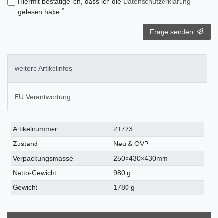
Hiermit bestätige ich, dass ich die
Daten­schutz­erklärung
*
gelesen habe.
Frage senden
weitere Artikelinfos
EU Verantwortung
Technisches
Wert
Artikelnummer
21723
Merkmal
Zustand
Neu & OVP
Verpackungsmasse
250×430×430mm
Netto-Gewicht
980 g
Gewicht
1780 g