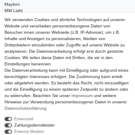
Maytoni
MW Light
Peka-Ideen
Wir verwenden Cookies und ähnliche Technologien auf unserer
RegenBogen
Website und verarbeiten personenbezogene Daten von
Swarovski Kristalle
Besucher:innen unserer Webseite (z.B. IP-Adresse), um z.B.
Inhalte und Anzeigen zu personalisieren, Medien von
Anfragen von Herstellern
Drittanbietern einzubinden oder Zugriffe auf unsere Website zu
Sie sind Lampen-Hersteller und suchen einen Vertriebspartner in
analysieren. Die Datenverarbeitung erfolgt erst durch gesetzte
der Schweiz?
Cookies. Wir teilen diese Daten mit Dritten, die wir in den
Kontaktieren Sie uns per Mail:
Herstelleranfrage Vertrieb
Einstellungen benennen.
Schweiz
Die Datenverarbeitung kann mit Einwilligung oder aufgrund eines
Newsletter
berechtigten Interesses erfolgen. Die Zustimmung kann erteilt
oder abgelehnt werden. Es besteht das Recht, nicht einzuwilligen
Newsletter
E-MAIL **
und die Einwilligung zu einem späteren Zeitpunkt zu ändern oder
Honig
zu widerrufen. Beachten Sie unser
Impressum
und weitere
Hinweise zur Verwendung personenbezogener Daten in unserer
Hiermit bestätige ich, dass ich die
Daten­schutz­erklärung
gelesen habe. Meine
Einwilligung kann ich jederzeit widerrufen.**
Daten­schutz­erklärung
.
Essenziell
Abonnieren
Zahlungsdienstleister
** Hierbei handelt es sich um ein Pflichtfeld.
Externe Medien