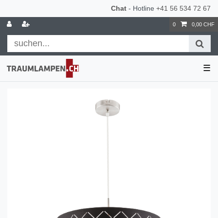
Chat
- Hotline
+41 56 534 72 67
0
0,00 CHF
☰