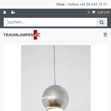
Chat
- Hotline
+41 56 534 72 67
0
0,00 CHF
☰