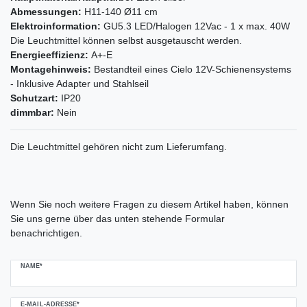
Abmessungen:
H11-140 Ø11 cm
Elektroinformation:
GU5.3 LED/Halogen 12Vac - 1 x max. 40W
Die Leuchtmittel können selbst ausgetauscht werden.
Energieeffizienz:
A+-E
Montagehinweis:
Bestandteil eines Cielo 12V-Schienensystems
- Inklusive Adapter und Stahlseil
Schutzart:
IP20
dimmbar:
Nein
Die Leuchtmittel gehören nicht zum Lieferumfang.
Ceres::Template.mailFormHoneypotLabel
Wenn Sie noch weitere Fragen zu diesem Artikel haben, können
Sie uns gerne über das unten stehende Formular
benachrichtigen.
NAME*
E-MAIL-ADRESSE*