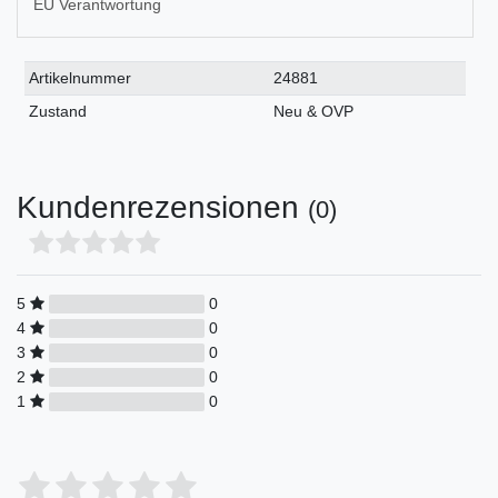
EU Verantwortung
Technisches
Wert
Artikelnummer
24881
Merkmal
Zustand
Neu & OVP
Kundenrezensionen
(0)
5
0
4
0
3
0
2
0
1
0