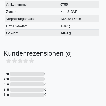
Technisches
Wert
Artikelnummer
6755
Merkmal
Zustand
Neu & OVP
Verpackungsmasse
43×15×13mm
Netto-Gewicht
1180 g
Gewicht
1460 g
Kundenrezensionen
(0)
5
0
4
0
3
0
2
0
1
0