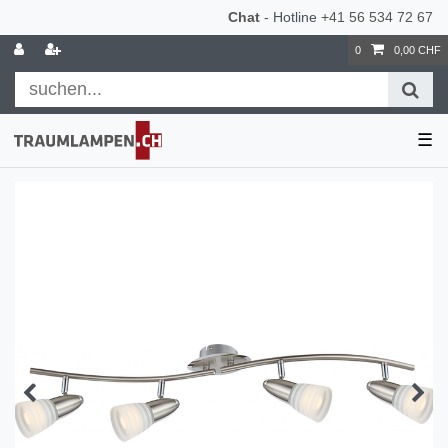
Chat
- Hotline
+41 56 534 72 67
0
0,00 CHF
☰