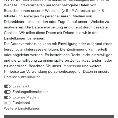
RegenBogen
Website und verarbeiten personenbezogene Daten von
Swarovski Kristalle
Besucher:innen unserer Webseite (z.B. IP-Adresse), um z.B.
Inhalte und Anzeigen zu personalisieren, Medien von
Anfragen von Herstellern
Drittanbietern einzubinden oder Zugriffe auf unsere Website zu
Sie sind Lampen-Hersteller und suchen einen Vertriebspartner in
analysieren. Die Datenverarbeitung erfolgt erst durch gesetzte
der Schweiz?
Cookies. Wir teilen diese Daten mit Dritten, die wir in den
Kontaktieren Sie uns per Mail:
Herstelleranfrage Vertrieb
Einstellungen benennen.
Schweiz
Die Datenverarbeitung kann mit Einwilligung oder aufgrund eines
Newsletter
berechtigten Interesses erfolgen. Die Zustimmung kann erteilt
oder abgelehnt werden. Es besteht das Recht, nicht einzuwilligen
Newsletter
E-MAIL **
und die Einwilligung zu einem späteren Zeitpunkt zu ändern oder
Honig
zu widerrufen. Beachten Sie unser
Impressum
und weitere
Hinweise zur Verwendung personenbezogener Daten in unserer
Hiermit bestätige ich, dass ich die
Daten­schutz­erklärung
gelesen habe. Meine
Einwilligung kann ich jederzeit widerrufen.**
Daten­schutz­erklärung
.
Essenziell
Abonnieren
Zahlungsdienstleister
** Hierbei handelt es sich um ein Pflichtfeld.
Externe Medien
Funktional
Weitere Einstellungen
Widerrufsrecht |
Widerrufsformular |
Impressum |
Datenschutzerklärung |
AGB |
Kontakt