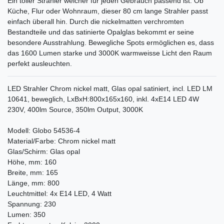
Ein toller Strahler welcher für jeden Gebrauch passend ist. Ob
Küche, Flur oder Wohnraum, dieser 80 cm lange Strahler passt
einfach überall hin. Durch die nickelmatten verchromten
Bestandteile und das satinierte Opalglas bekommt er seine
besondere Ausstrahlung. Bewegliche Spots ermöglichen es, dass
das 1600 Lumen starke und 3000K warmweisse Licht den Raum
perfekt ausleuchten.
LED Strahler Chrom nickel matt, Glas opal satiniert, incl. LED LM
10641, beweglich, LxBxH:800x165x160, inkl. 4xE14 LED 4W
230V, 400lm Source, 350lm Output, 3000K
Modell: Globo 54536-4
Material/Farbe: Chrom nickel matt
Glas/Schirm: Glas opal
Höhe, mm: 160
Breite, mm: 165
Länge, mm: 800
Leuchtmittel: 4x E14 LED, 4 Watt
Spannung: 230
Lumen: 350