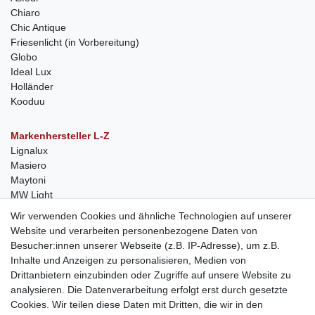
Chiaro
Chic Antique
Friesenlicht (in Vorbereitung)
Globo
Ideal Lux
Holländer
Kooduu
Markenhersteller L-Z
Lignalux
Masiero
Maytoni
MW Light
Peka-Ideen
Wir verwenden Cookies und ähnliche Technologien auf unserer
RegenBogen
Website und verarbeiten personenbezogene Daten von
Swarovski Kristalle
Besucher:innen unserer Webseite (z.B. IP-Adresse), um z.B.
Inhalte und Anzeigen zu personalisieren, Medien von
Anfragen von Herstellern
Drittanbietern einzubinden oder Zugriffe auf unsere Website zu
Sie sind Lampen-Hersteller und suchen einen Vertriebspartner in
analysieren. Die Datenverarbeitung erfolgt erst durch gesetzte
der Schweiz?
Cookies. Wir teilen diese Daten mit Dritten, die wir in den
Kontaktieren Sie uns per Mail:
Herstelleranfrage Vertrieb