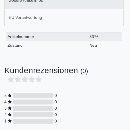
weitere Artikelinfos
EU Verantwortung
Technisches
Wert
Artikelnummer
3376
Merkmal
Zustand
Neu
Kundenrezensionen
(0)
5
0
4
0
3
0
2
0
1
0