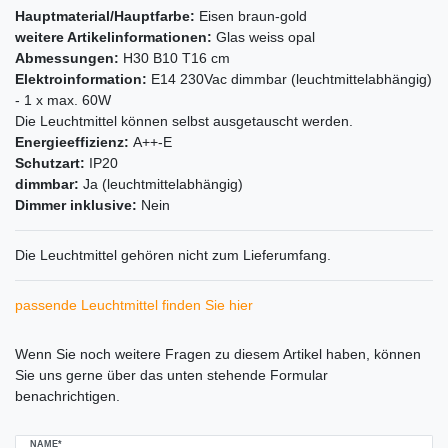
Hauptmaterial/Hauptfarbe:
Eisen braun-gold
weitere Artikelinformationen:
Glas weiss opal
Abmessungen:
H30 B10 T16 cm
Elektroinformation:
E14 230Vac dimmbar (leuchtmittelabhängig)
- 1 x max. 60W
Die Leuchtmittel können selbst ausgetauscht werden.
Energieeffizienz:
A++-E
Schutzart:
IP20
dimmbar:
Ja (leuchtmittelabhängig)
Dimmer inklusive:
Nein
Die Leuchtmittel gehören nicht zum Lieferumfang.
passende Leuchtmittel finden Sie hier
Ceres::Template.mailFormHoneypotLabel
Wenn Sie noch weitere Fragen zu diesem Artikel haben, können
Sie uns gerne über das unten stehende Formular
benachrichtigen.
NAME*