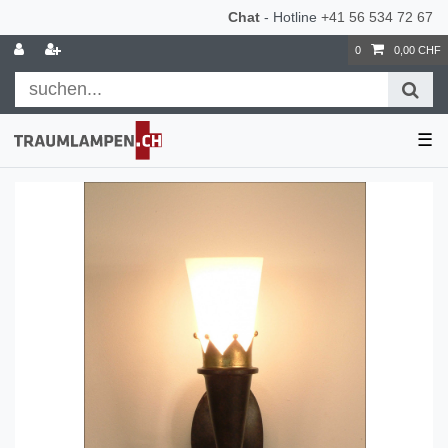
Chat
- Hotline
+41 56 534 72 67
0
0,00 CHF
☰