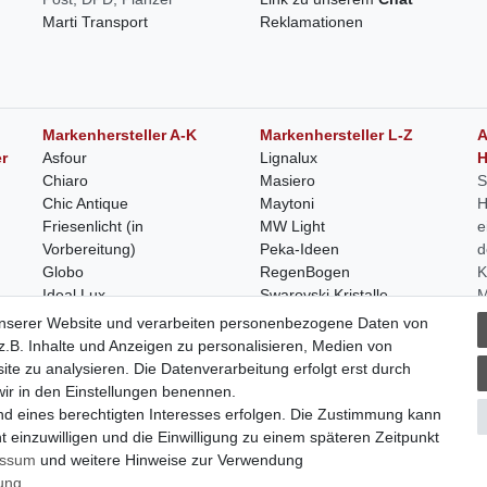
Marti Transport
Reklamationen
Markenhersteller A-K
Markenhersteller L-Z
A
r
Asfour
Lignalux
H
Chiaro
Masiero
S
Chic Antique
Maytoni
H
Friesenlicht (in
MW Light
e
Vorbereitung)
Peka-Ideen
d
Globo
RegenBogen
K
Ideal Lux
Swarovski Kristalle
M
Holländer
V
unserer Website und verarbeiten personenbezogene Daten von
Kooduu
.B. Inhalte und Anzeigen zu personalisieren, Medien von
ite zu analysieren. Die Datenverarbeitung erfolgt erst durch
 wir in den Einstellungen benennen.
nd eines berechtigten Interesses erfolgen. Die Zustimmung kann
t einzuwilligen und die Einwilligung zu einem späteren Zeitpunkt
essum
und weitere Hinweise zur Verwendung
srecht |
Widerrufsformular |
Impressum |
Datenschutzerklärung |
AGB 
rung
.