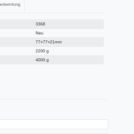
antwortung
3368
Neu
77×77×21mm
2200 g
4000 g