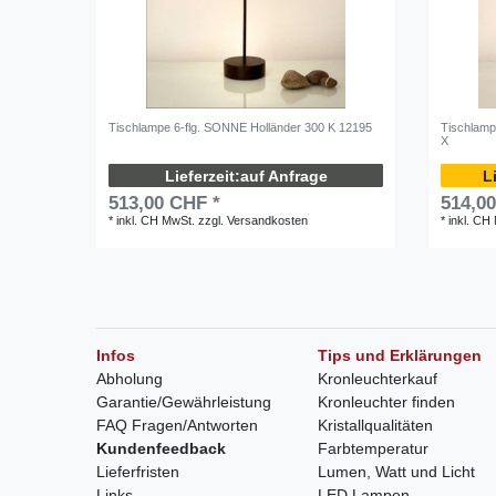
Tischlampe 6-flg. SONNE Holländer 300 K 12195
Tischlamp
X
auf Anfrage
513,00 CHF *
514,0
*
inkl. CH MwSt.
zzgl.
Versandkosten
*
inkl. CH
Infos
Tips und Erklärungen
Abholung
Kronleuchterkauf
Garantie/Gewährleistung
Kronleuchter finden
FAQ Fragen/Antworten
Kristallqualitäten
Kundenfeedback
Farbtemperatur
Lieferfristen
Lumen, Watt und Licht
Links
LED Lampen