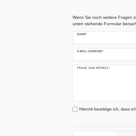
Ceres::Template.mailFormHoneypo
Wenn Sie noch weitere Fragen zu
unten stehende Formular benach
NAME*
E-MAIL-ADRESSE*
FRAGE ZUM ARTIKEL*
Hiermit bestätige ich, dass ic