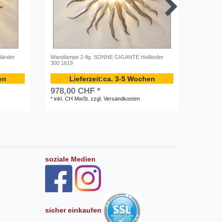
länder
Wandlampe 2-flg. SONNE GIGANTE Holländer
Wandlamp
300 1619
1606
en
ca. 3-5 Wochen
978,00 CHF *
717,0
*
inkl. CH MwSt.
zzgl.
Versandkosten
*
inkl. C
soziale Medien
sicher einkaufen