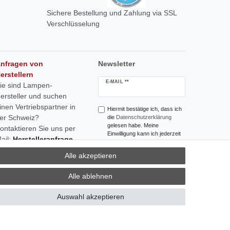
Sichere Bestellung und Zahlung via SSL
Verschlüsselung
nfragen von
Newsletter
erstellern
Newsletter
E-MAIL **
ie sind Lampen-
Honig
ersteller und suchen
inen Vertriebspartner in
Hiermit bestätige ich, dass ich
er Schweiz?
die
Daten­schutz­erklärung
gelesen habe. Meine
ontaktieren Sie uns per
Einwilligung kann ich jederzeit
ail:
Herstelleranfrage
widerrufen.**
ertrieb Schweiz
Alle akzeptieren
Abonnieren
Alle ablehnen
** Hierbei handelt es sich um ein
Pflichtfeld.
Auswahl akzeptieren
|
Kontakt