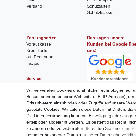
Versand
Schutzarten,
Schutzklassen
Zahlungsarten
Das sagen unsere
Vorauskasse
Kunden bei Google übe
Kreditkarte
uns:
auf Rechnung
Paypal
Service
Bewerten Sie uns auf
Hilfe bei Montage und
Wir verwenden Cookies und ähnliche Technologien auf 
Google
Zusammenbau
Besucher:innen unserer Webseite (z.B. IP-Adresse), um z
Wir sind sehr stolz auf 5
Drittanbietern einzubinden oder Zugriffe auf unsere Webs
von 5 Punkten!
Referenzen
gesetzte Cookies. Wir teilen diese Daten mit Dritten, die
Referenzliste
Die Datenverarbeitung kann mit Einwilligung oder aufgru
erteilt oder abgelehnt werden. Es besteht das Recht, nich
zu ändern oder zu widerrufen. Beachten Sie unser
Impr
Widerruf
personenbezogener Daten in unserer
Daten­schutz­erklä