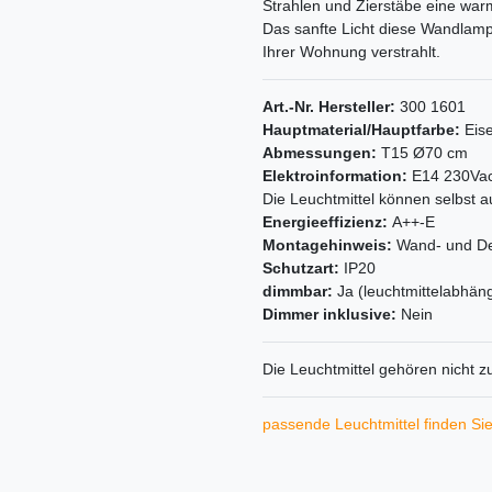
Strahlen und Zierstäbe eine war
Das sanfte Licht diese Wandlamp
Ihrer Wohnung verstrahlt.
Art.-Nr. Hersteller:
300 1601
Hauptmaterial/Hauptfarbe:
Eis
Abmessungen:
T15 Ø70 cm
Elektroinformation:
E14 230Vac
Die Leuchtmittel können selbst 
Energieeffizienz:
A++-E
Montagehinweis:
Wand- und D
Schutzart:
IP20
dimmbar:
Ja (leuchtmittelabhäng
Dimmer inklusive:
Nein
Die Leuchtmittel gehören nicht 
passende Leuchtmittel finden Sie