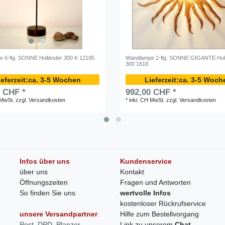
e 6-flg. SONNE Holländer 300 K 12195
Wandlampe 2-flg. SONNE GIGANTE Hol
300 1618
ca. 3-5 Wochen
ca. 3-5 Woch
0 CHF *
992,00 CHF *
 MwSt.
zzgl.
Versandkosten
*
inkl. CH MwSt.
zzgl.
Versandkosten
Infos über uns
Kundenservice
über uns
Kontakt
Öffnungszeiten
Fragen und Antworten
So finden Sie uns
wertvolle Infos
kostenloser Rückrufservice
unsere Versandpartner
Hilfe zum Bestellvorgang
Post, DPD, Planzer
Link zu unserem
Chat