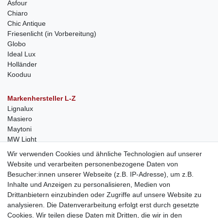
Asfour
Chiaro
Chic Antique
Friesenlicht (in Vorbereitung)
Globo
Ideal Lux
Holländer
Kooduu
Markenhersteller L-Z
Lignalux
Masiero
Maytoni
MW Light
Peka-Ideen
Wir verwenden Cookies und ähnliche Technologien auf unserer
RegenBogen
Website und verarbeiten personenbezogene Daten von
Swarovski Kristalle
Besucher:innen unserer Webseite (z.B. IP-Adresse), um z.B.
Inhalte und Anzeigen zu personalisieren, Medien von
Anfragen von Herstellern
Drittanbietern einzubinden oder Zugriffe auf unsere Website zu
Sie sind Lampen-Hersteller und suchen einen Vertriebspartner in
analysieren. Die Datenverarbeitung erfolgt erst durch gesetzte
der Schweiz?
Cookies. Wir teilen diese Daten mit Dritten, die wir in den
Kontaktieren Sie uns per Mail:
Herstelleranfrage Vertrieb