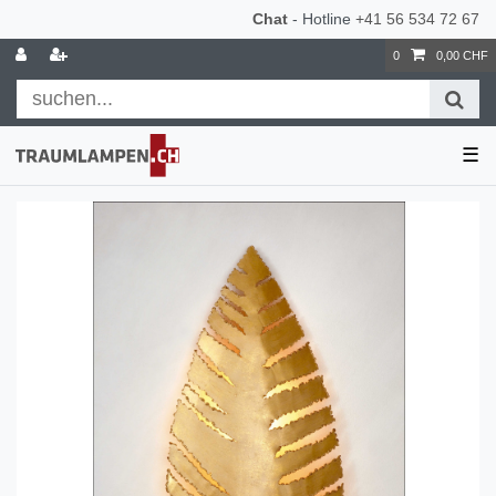
Chat
- Hotline
+41 56 534 72 67
0
0,00 CHF
☰