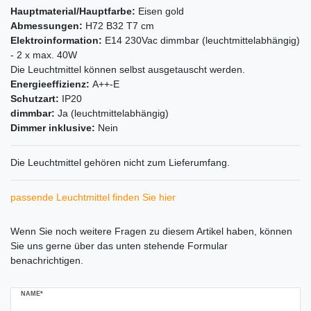
Hauptmaterial/Hauptfarbe:
Eisen gold
Abmessungen:
H72 B32 T7 cm
Elektroinformation:
E14 230Vac dimmbar (leuchtmittelabhängig)
- 2 x max. 40W
Die Leuchtmittel können selbst ausgetauscht werden.
Energieeffizienz:
A++-E
Schutzart:
IP20
dimmbar:
Ja (leuchtmittelabhängig)
Dimmer inklusive:
Nein
Die Leuchtmittel gehören nicht zum Lieferumfang.
passende Leuchtmittel finden Sie hier
Ceres::Template.mailFormHoneypotLabel
Wenn Sie noch weitere Fragen zu diesem Artikel haben, können
Sie uns gerne über das unten stehende Formular
benachrichtigen.
NAME*