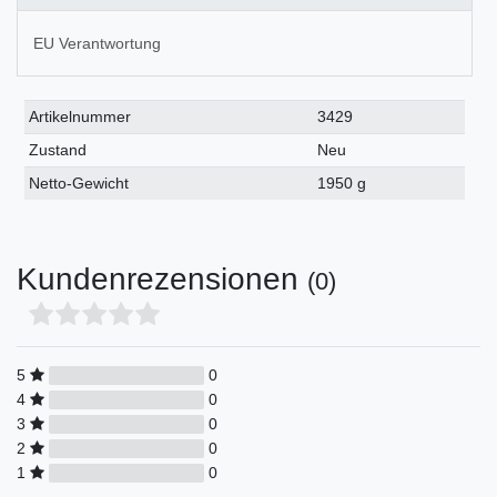
EU Verantwortung
Technisches
Wert
Artikelnummer
3429
Merkmal
Zustand
Neu
Netto-Gewicht
1950 g
Kundenrezensionen
(0)
5
0
4
0
3
0
2
0
1
0