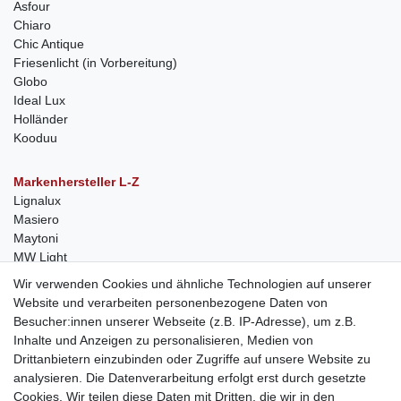
Asfour
Chiaro
Chic Antique
Friesenlicht (in Vorbereitung)
Globo
Ideal Lux
Holländer
Kooduu
Markenhersteller L-Z
Lignalux
Masiero
Maytoni
MW Light
Peka-Ideen
Wir verwenden Cookies und ähnliche Technologien auf unserer
RegenBogen
Website und verarbeiten personenbezogene Daten von
Swarovski Kristalle
Besucher:innen unserer Webseite (z.B. IP-Adresse), um z.B.
Inhalte und Anzeigen zu personalisieren, Medien von
Anfragen von Herstellern
Drittanbietern einzubinden oder Zugriffe auf unsere Website zu
Sie sind Lampen-Hersteller und suchen einen Vertriebspartner in
analysieren. Die Datenverarbeitung erfolgt erst durch gesetzte
der Schweiz?
Cookies. Wir teilen diese Daten mit Dritten, die wir in den
Kontaktieren Sie uns per Mail:
Herstelleranfrage Vertrieb