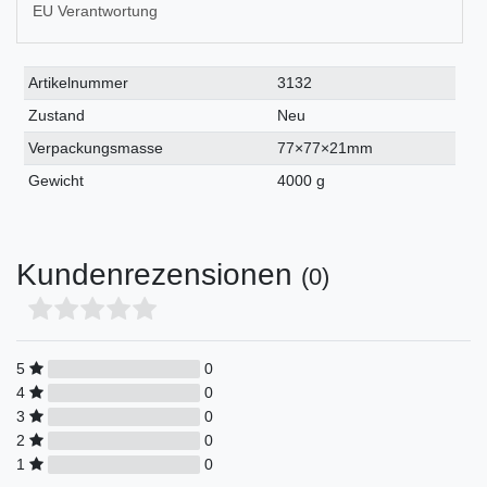
EU Verantwortung
Technisches
Wert
Artikelnummer
3132
Merkmal
Zustand
Neu
Verpackungsmasse
77×77×21mm
Gewicht
4000 g
Kundenrezensionen
(0)
5
0
4
0
3
0
2
0
1
0