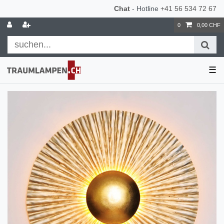
Chat
- Hotline
+41 56 534 72 67
0
0,00 CHF
☰