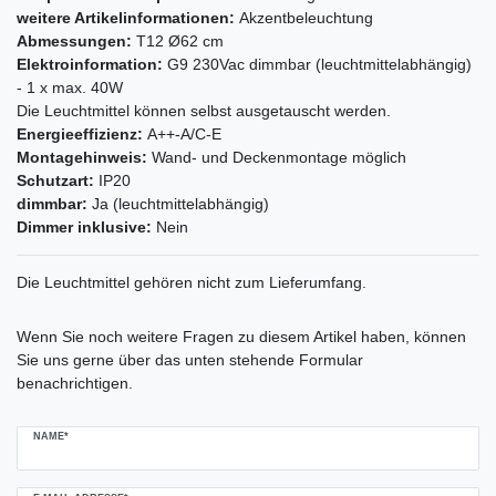
weitere Artikelinformationen:
Akzentbeleuchtung
Abmessungen:
T12 Ø62 cm
Elektroinformation:
G9 230Vac dimmbar (leuchtmittelabhängig)
- 1 x max. 40W
Die Leuchtmittel können selbst ausgetauscht werden.
Energieeffizienz:
A++-A/C-E
Montagehinweis:
Wand- und Deckenmontage möglich
Schutzart:
IP20
dimmbar:
Ja (leuchtmittelabhängig)
Dimmer inklusive:
Nein
Die Leuchtmittel gehören nicht zum Lieferumfang.
Ceres::Template.mailFormHoneypotLabel
Wenn Sie noch weitere Fragen zu diesem Artikel haben, können
Sie uns gerne über das unten stehende Formular
benachrichtigen.
NAME*