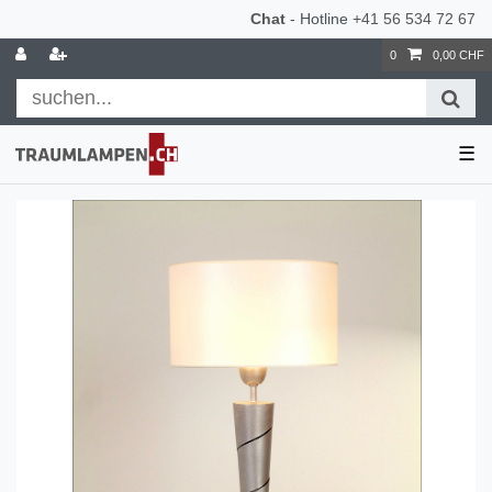
Chat
- Hotline
+41 56 534 72 67
0
0,00 CHF
☰