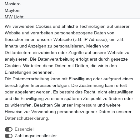
Masiero
Maytoni
MW Light
Peka-Ideen
Wir verwenden Cookies und ähnliche Technologien auf unserer
RegenBogen
Website und verarbeiten personenbezogene Daten von
Swarovski Kristalle
Besucher:innen unserer Webseite (z.B. IP-Adresse), um z.B.
Inhalte und Anzeigen zu personalisieren, Medien von
Anfragen von Herstellern
Drittanbietern einzubinden oder Zugriffe auf unsere Website zu
Sie sind Lampen-Hersteller und suchen einen Vertriebspartner in
analysieren. Die Datenverarbeitung erfolgt erst durch gesetzte
der Schweiz?
Cookies. Wir teilen diese Daten mit Dritten, die wir in den
Kontaktieren Sie uns per Mail:
Herstelleranfrage Vertrieb
Einstellungen benennen.
Schweiz
Die Datenverarbeitung kann mit Einwilligung oder aufgrund eines
Newsletter
berechtigten Interesses erfolgen. Die Zustimmung kann erteilt
oder abgelehnt werden. Es besteht das Recht, nicht einzuwilligen
Newsletter
E-MAIL **
und die Einwilligung zu einem späteren Zeitpunkt zu ändern oder
Honig
zu widerrufen. Beachten Sie unser
Impressum
und weitere
Hinweise zur Verwendung personenbezogener Daten in unserer
Hiermit bestätige ich, dass ich die
Daten­schutz­erklärung
gelesen habe. Meine
Einwilligung kann ich jederzeit widerrufen.**
Daten­schutz­erklärung
.
Essenziell
Abonnieren
Zahlungsdienstleister
** Hierbei handelt es sich um ein Pflichtfeld.