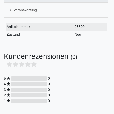
EU Verantwortung
Technisches
Wert
Artikelnummer
23809
Merkmal
Zustand
Neu
Kundenrezensionen
(0)
5
0
4
0
3
0
2
0
1
0