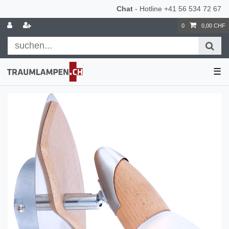
Chat
- Hotline
+41 56 534 72 67
0
0,00 CHF
☰