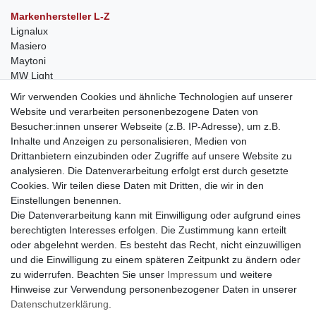
Markenhersteller L-Z
Lignalux
Masiero
Maytoni
MW Light
Peka-Ideen
Wir verwenden Cookies und ähnliche Technologien auf unserer
RegenBogen
Website und verarbeiten personenbezogene Daten von
Swarovski Kristalle
Besucher:innen unserer Webseite (z.B. IP-Adresse), um z.B.
Inhalte und Anzeigen zu personalisieren, Medien von
Anfragen von Herstellern
Drittanbietern einzubinden oder Zugriffe auf unsere Website zu
Sie sind Lampen-Hersteller und suchen einen Vertriebspartner in
analysieren. Die Datenverarbeitung erfolgt erst durch gesetzte
der Schweiz?
Cookies. Wir teilen diese Daten mit Dritten, die wir in den
Kontaktieren Sie uns per Mail:
Herstelleranfrage Vertrieb
Einstellungen benennen.
Schweiz
Die Datenverarbeitung kann mit Einwilligung oder aufgrund eines
Newsletter
berechtigten Interesses erfolgen. Die Zustimmung kann erteilt
oder abgelehnt werden. Es besteht das Recht, nicht einzuwilligen
Newsletter
E-MAIL **
und die Einwilligung zu einem späteren Zeitpunkt zu ändern oder
Honig
zu widerrufen. Beachten Sie unser
Impressum
und weitere
Hinweise zur Verwendung personenbezogener Daten in unserer
Hiermit bestätige ich, dass ich die
Daten­schutz­erklärung
gelesen habe. Meine
Einwilligung kann ich jederzeit widerrufen.**
Daten­schutz­erklärung
.