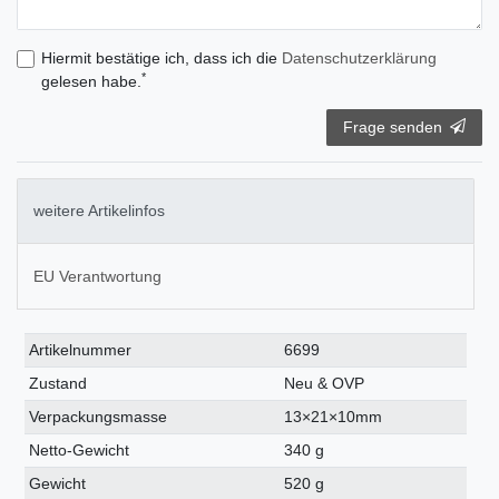
Hiermit bestätige ich, dass ich die
Daten­schutz­erklärung
*
gelesen habe.
Frage senden
weitere Artikelinfos
EU Verantwortung
Technisches
Wert
Artikelnummer
6699
Merkmal
Zustand
Neu & OVP
Verpackungsmasse
13×21×10mm
Netto-Gewicht
340 g
Gewicht
520 g