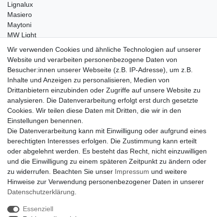
Lignalux
Masiero
Maytoni
MW Light
Peka-Ideen
Wir verwenden Cookies und ähnliche Technologien auf unserer
RegenBogen
Website und verarbeiten personenbezogene Daten von
Swarovski Kristalle
Besucher:innen unserer Webseite (z.B. IP-Adresse), um z.B.
Inhalte und Anzeigen zu personalisieren, Medien von
Anfragen von Herstellern
Drittanbietern einzubinden oder Zugriffe auf unsere Website zu
Sie sind Lampen-Hersteller und suchen einen Vertriebspartner in
analysieren. Die Datenverarbeitung erfolgt erst durch gesetzte
der Schweiz?
Cookies. Wir teilen diese Daten mit Dritten, die wir in den
Kontaktieren Sie uns per Mail:
Herstelleranfrage Vertrieb
Einstellungen benennen.
Schweiz
Die Datenverarbeitung kann mit Einwilligung oder aufgrund eines
Newsletter
berechtigten Interesses erfolgen. Die Zustimmung kann erteilt
oder abgelehnt werden. Es besteht das Recht, nicht einzuwilligen
Newsletter
E-MAIL **
und die Einwilligung zu einem späteren Zeitpunkt zu ändern oder
Honig
zu widerrufen. Beachten Sie unser
Impressum
und weitere
Hinweise zur Verwendung personenbezogener Daten in unserer
Hiermit bestätige ich, dass ich die
Daten­schutz­erklärung
gelesen habe. Meine
Einwilligung kann ich jederzeit widerrufen.**
Daten­schutz­erklärung
.
Essenziell
Abonnieren