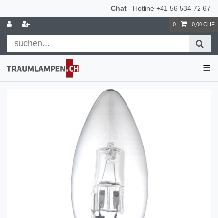
Chat
- Hotline
+41 56 534 72 67
0
0,00 CHF
☰