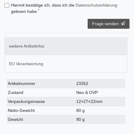
Hiermit bestätige ich, dass ich die
Daten­schutz­erklärung
*
gelesen habe.
Frage senden
weitere Artikelinfos
EU Verantwortung
Technisches
Wert
Artikelnummer
23352
Merkmal
Zustand
Neu & OVP
Verpackungsmasse
12×27×22mm
Netto-Gewicht
80 g
Gewicht
90 g