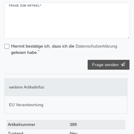
FRAGE ZUM ARTIKEL*
Hiermit bestätige ich, dass ich die
Daten­schutz­erklärung
*
gelesen habe.
Frage senden
weitere Artikelinfos
EU Verantwortung
Technisches
Wert
Artikelnummer
388
Merkmal
Zustand
Neu