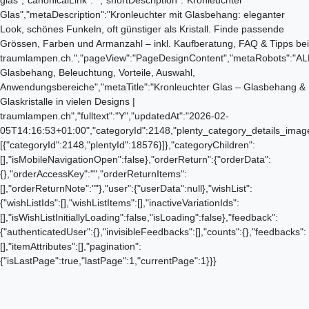
Glas","metaDescription":"Kronleuchter mit Glasbehang: eleganter
Look, schönes Funkeln, oft günstiger als Kristall. Finde passende
Grössen, Farben und Armanzahl – inkl. Kaufberatung, FAQ & Tipps bei
traumlampen.ch.","pageView":"PageDesignContent","metaRobots":"ALL
Glasbehang, Beleuchtung, Vorteile, Auswahl,
Anwendungsbereiche","metaTitle":"Kronleuchter Glas – Glasbehang &
Glaskristalle in vielen Designs |
traumlampen.ch","fulltext":"Y","updatedAt":"2026-02-
05T14:16:53+01:00","categoryId":2148,"plenty_category_details_image2_
[{"categoryId":2148,"plentyId":18576}]},"categoryChildren":
[],"isMobileNavigationOpen":false},"orderReturn":{"orderData":
{},"orderAccessKey":"","orderReturnItems":
[],"orderReturnNote":""},"user":{"userData":null},"wishList":
{"wishListIds":[],"wishListItems":[],"inactiveVariationIds":
[],"isWishListInitiallyLoading":false,"isLoading":false},"feedback":
{"authenticatedUser":{},"invisibleFeedbacks":[],"counts":{},"feedbacks":
[],"itemAttributes":[],"pagination":
{"isLastPage":true,"lastPage":1,"currentPage":1}}}