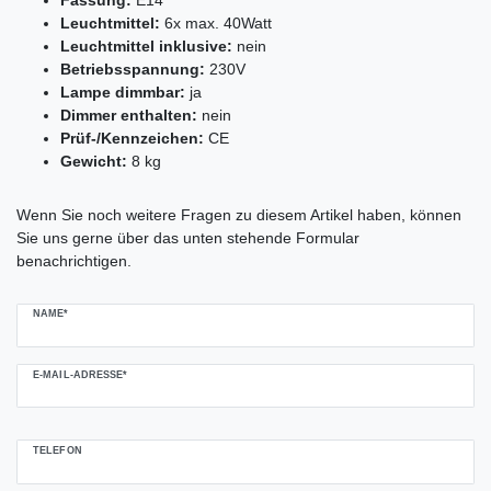
Leuchtmittel:
6x max. 40Watt
Leuchtmittel inklusive:
nein
Betriebsspannung
:
230V
Lampe dimmbar:
ja
Dimmer enthalten:
nein
Prüf-/Kennzeichen:
CE
Gewicht:
8 kg
Ceres::Template.mailFormHoneypotLabel
Wenn Sie noch weitere Fragen zu diesem Artikel haben, können
Sie uns gerne über das unten stehende Formular
benachrichtigen.
NAME*
E-MAIL-ADRESSE*
TELEFON