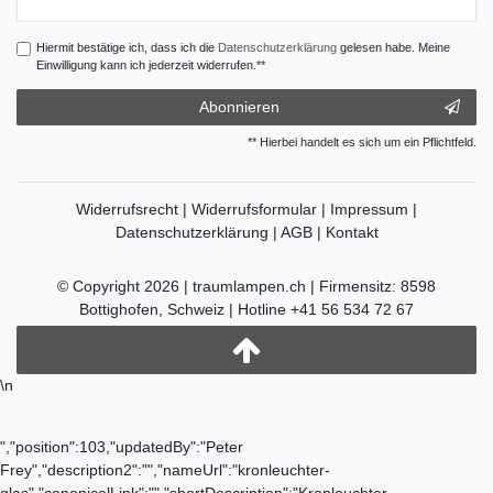
Honig
Hiermit bestätige ich, dass ich die
Daten­schutz­erklärung
gelesen habe. Meine
Einwilligung kann ich jederzeit widerrufen.**
Abonnieren
** Hierbei handelt es sich um ein Pflichtfeld.
Widerrufsrecht |
Widerrufsformular |
Impressum |
Datenschutzerklärung |
AGB |
Kontakt
© Copyright 2026 | traumlampen.ch | Firmensitz: 8598
Bottighofen, Schweiz | Hotline +41 56 534 72 67
\n
","position":103,"updatedBy":"Peter
Frey","description2":"","nameUrl":"kronleuchter-
glas","canonicalLink":"","shortDescription":"Kronleuchter