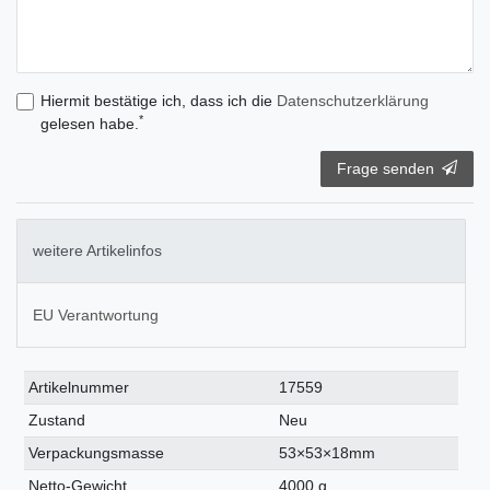
Hiermit bestätige ich, dass ich die
Daten­schutz­erklärung
*
gelesen habe.
Frage senden
weitere Artikelinfos
EU Verantwortung
Technisches
Wert
Artikelnummer
17559
Merkmal
Zustand
Neu
Verpackungsmasse
53×53×18mm
Netto-Gewicht
4000 g