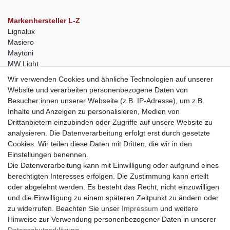
Markenhersteller L-Z
Lignalux
Masiero
Maytoni
MW Light
Peka-Ideen
Wir verwenden Cookies und ähnliche Technologien auf unserer
RegenBogen
Website und verarbeiten personenbezogene Daten von
Swarovski Kristalle
Besucher:innen unserer Webseite (z.B. IP-Adresse), um z.B.
Inhalte und Anzeigen zu personalisieren, Medien von
Anfragen von Herstellern
Drittanbietern einzubinden oder Zugriffe auf unsere Website zu
Sie sind Lampen-Hersteller und suchen einen Vertriebspartner in
analysieren. Die Datenverarbeitung erfolgt erst durch gesetzte
der Schweiz?
Cookies. Wir teilen diese Daten mit Dritten, die wir in den
Kontaktieren Sie uns per Mail:
Herstelleranfrage Vertrieb
Einstellungen benennen.
Schweiz
Die Datenverarbeitung kann mit Einwilligung oder aufgrund eines
Newsletter
berechtigten Interesses erfolgen. Die Zustimmung kann erteilt
oder abgelehnt werden. Es besteht das Recht, nicht einzuwilligen
Newsletter
E-MAIL **
und die Einwilligung zu einem späteren Zeitpunkt zu ändern oder
Honig
zu widerrufen. Beachten Sie unser
Impressum
und weitere
Hinweise zur Verwendung personenbezogener Daten in unserer
Hiermit bestätige ich, dass ich die
Daten­schutz­erklärung
gelesen habe. Meine
Einwilligung kann ich jederzeit widerrufen.**