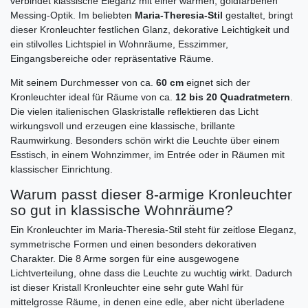
verbindet klassische Eleganz mit einer warmen, goldfarbenen
Messing-Optik. Im beliebten
Maria-Theresia-Stil
gestaltet, bringt
dieser Kronleuchter festlichen Glanz, dekorative Leichtigkeit und
ein stilvolles Lichtspiel in Wohnräume, Esszimmer,
Eingangsbereiche oder repräsentative Räume.
Mit seinem Durchmesser von ca.
60 cm
eignet sich der
Kronleuchter ideal für Räume von ca.
12 bis 20 Quadratmetern
.
Die vielen italienischen Glaskristalle reflektieren das Licht
wirkungsvoll und erzeugen eine klassische, brillante
Raumwirkung. Besonders schön wirkt die Leuchte über einem
Esstisch, in einem Wohnzimmer, im Entrée oder in Räumen mit
klassischer Einrichtung.
Warum passt dieser 8-armige Kronleuchter
so gut in klassische Wohnräume?
Ein Kronleuchter im Maria-Theresia-Stil steht für zeitlose Eleganz,
symmetrische Formen und einen besonders dekorativen
Charakter. Die 8 Arme sorgen für eine ausgewogene
Lichtverteilung, ohne dass die Leuchte zu wuchtig wirkt. Dadurch
ist dieser Kristall Kronleuchter eine sehr gute Wahl für
mittelgrosse Räume, in denen eine edle, aber nicht überladene