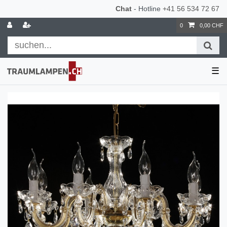
Chat
- Hotline
+41 56 534 72 67
0
0,00 CHF
☰