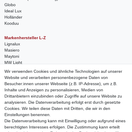
Globo
Ideal Lux
Holländer
Kooduu
Markenhersteller L-Z
Lignalux
Masiero
Maytoni
MW Light
Peka-Ideen
Wir verwenden Cookies und ähnliche Technologien auf unserer
RegenBogen
Website und verarbeiten personenbezogene Daten von
Swarovski Kristalle
Besucher:innen unserer Webseite (z.B. IP-Adresse), um z.B.
Inhalte und Anzeigen zu personalisieren, Medien von
Anfragen von Herstellern
Drittanbietern einzubinden oder Zugriffe auf unsere Website zu
Sie sind Lampen-Hersteller und suchen einen Vertriebspartner in
analysieren. Die Datenverarbeitung erfolgt erst durch gesetzte
der Schweiz?
Cookies. Wir teilen diese Daten mit Dritten, die wir in den
Kontaktieren Sie uns per Mail:
Herstelleranfrage Vertrieb
Einstellungen benennen.
Schweiz
Die Datenverarbeitung kann mit Einwilligung oder aufgrund eines
Newsletter
berechtigten Interesses erfolgen. Die Zustimmung kann erteilt