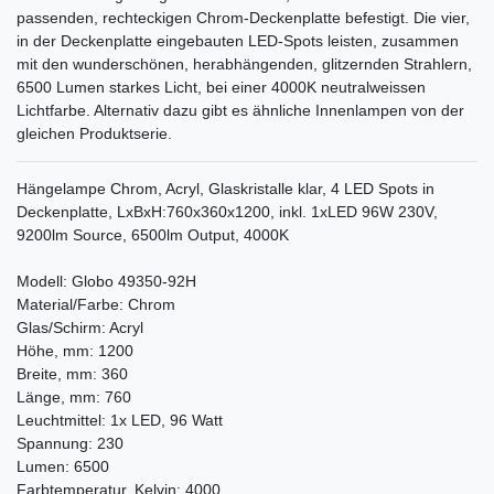
passenden, rechteckigen Chrom-Deckenplatte befestigt. Die vier,
in der Deckenplatte eingebauten LED-Spots leisten, zusammen
mit den wunderschönen, herabhängenden, glitzernden Strahlern,
6500 Lumen starkes Licht, bei einer 4000K neutralweissen
Lichtfarbe. Alternativ dazu gibt es ähnliche Innenlampen von der
gleichen Produktserie.
Hängelampe Chrom, Acryl, Glaskristalle klar, 4 LED Spots in
Deckenplatte, LxBxH:760x360x1200, inkl. 1xLED 96W 230V,
9200lm Source, 6500lm Output, 4000K
Modell: Globo 49350-92H
Material/Farbe: Chrom
Glas/Schirm: Acryl
Höhe, mm: 1200
Breite, mm: 360
Länge, mm: 760
Leuchtmittel: 1x LED, 96 Watt
Spannung: 230
Lumen: 6500
Farbtemperatur, Kelvin: 4000