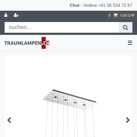
Chat
- Hotline
+41 56 534 72 67
0
0,00 CHF
☰