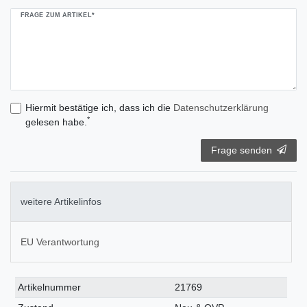
FRAGE ZUM ARTIKEL*
Hiermit bestätige ich, dass ich die
Daten­schutz­erklärung
*
gelesen habe.
Frage senden
weitere Artikelinfos
EU Verantwortung
Technisches
Wert
Artikelnummer
21769
Merkmal