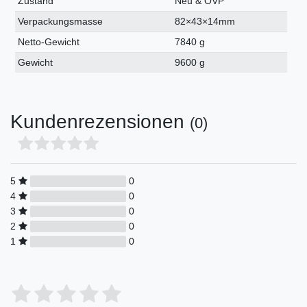
Zustand
Neu & OVP
Verpackungsmasse
82×43×14mm
Netto-Gewicht
7840 g
Gewicht
9600 g
Kundenrezensionen
(0)
5
0
4
0
3
0
2
0
1
0