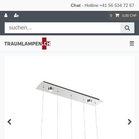
Chat
- Hotline
+41 56 534 72 67
0
0,00 CHF
☰