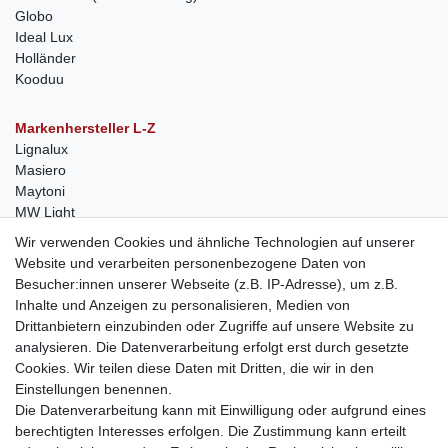
Globo
Ideal Lux
Holländer
Kooduu
Markenhersteller L-Z
Lignalux
Masiero
Maytoni
MW Light
Peka-Ideen
Wir verwenden Cookies und ähnliche Technologien auf unserer
RegenBogen
Website und verarbeiten personenbezogene Daten von
Swarovski Kristalle
Besucher:innen unserer Webseite (z.B. IP-Adresse), um z.B.
Inhalte und Anzeigen zu personalisieren, Medien von
Anfragen von Herstellern
Drittanbietern einzubinden oder Zugriffe auf unsere Website zu
Sie sind Lampen-Hersteller und suchen einen Vertriebspartner in
analysieren. Die Datenverarbeitung erfolgt erst durch gesetzte
der Schweiz?
Cookies. Wir teilen diese Daten mit Dritten, die wir in den
Kontaktieren Sie uns per Mail:
Herstelleranfrage Vertrieb
Einstellungen benennen.
Schweiz
Die Datenverarbeitung kann mit Einwilligung oder aufgrund eines
Newsletter
berechtigten Interesses erfolgen. Die Zustimmung kann erteilt