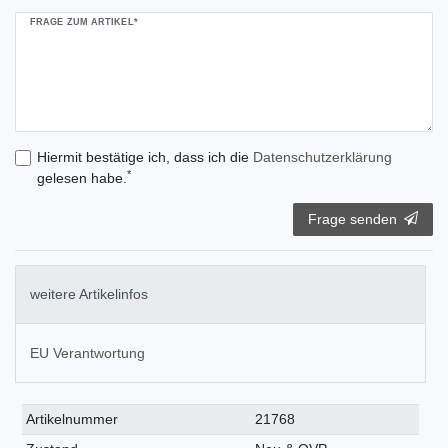
FRAGE ZUM ARTIKEL*
Hiermit bestätige ich, dass ich die
Daten­schutz­erklärung
*
gelesen habe.
Frage senden
weitere Artikelinfos
EU Verantwortung
Technisches
Wert
Artikelnummer
21768
Merkmal