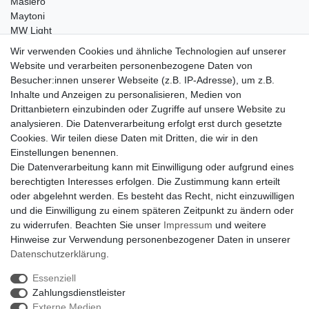
Masiero
Maytoni
MW Light
Peka-Ideen
Wir verwenden Cookies und ähnliche Technologien auf unserer
RegenBogen
Website und verarbeiten personenbezogene Daten von
Swarovski Kristalle
Besucher:innen unserer Webseite (z.B. IP-Adresse), um z.B.
Inhalte und Anzeigen zu personalisieren, Medien von
Anfragen von Herstellern
Drittanbietern einzubinden oder Zugriffe auf unsere Website zu
Sie sind Lampen-Hersteller und suchen einen Vertriebspartner in
analysieren. Die Datenverarbeitung erfolgt erst durch gesetzte
der Schweiz?
Cookies. Wir teilen diese Daten mit Dritten, die wir in den
Kontaktieren Sie uns per Mail:
Herstelleranfrage Vertrieb
Einstellungen benennen.
Schweiz
Die Datenverarbeitung kann mit Einwilligung oder aufgrund eines
Newsletter
berechtigten Interesses erfolgen. Die Zustimmung kann erteilt
oder abgelehnt werden. Es besteht das Recht, nicht einzuwilligen
Newsletter
E-MAIL **
und die Einwilligung zu einem späteren Zeitpunkt zu ändern oder
Honig
zu widerrufen. Beachten Sie unser
Impressum
und weitere
Hinweise zur Verwendung personenbezogener Daten in unserer
Hiermit bestätige ich, dass ich die
Daten­schutz­erklärung
gelesen habe. Meine
Einwilligung kann ich jederzeit widerrufen.**
Daten­schutz­erklärung
.
Essenziell
Abonnieren
Zahlungsdienstleister
** Hierbei handelt es sich um ein Pflichtfeld.
Externe Medien