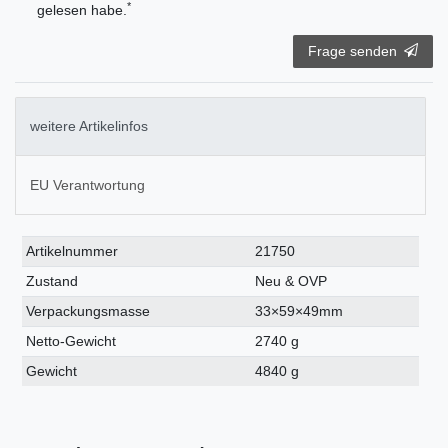
*
gelesen habe.
Frage senden
weitere Artikelinfos
EU Verantwortung
Technisches
Wert
Artikelnummer
21750
Merkmal
Zustand
Neu & OVP
Verpackungsmasse
33×59×49mm
Netto-Gewicht
2740 g
Gewicht
4840 g