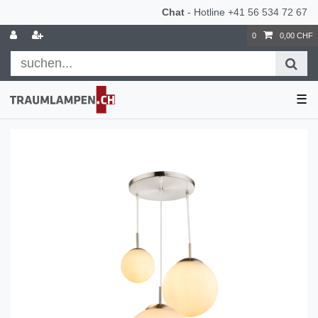
Chat
- Hotline
+41 56 534 72 67
0
0,00 CHF
☰