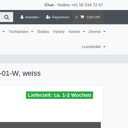
Chat
- Hotline
+41 56 534 72 67
Anmelden
Registrieren
0
0,00 CHF
n
Tischlampen
Shabby
Factory
Aussen
Diverse
Leuchtmittel
01-W, weiss
ca. 1-2 Wochen