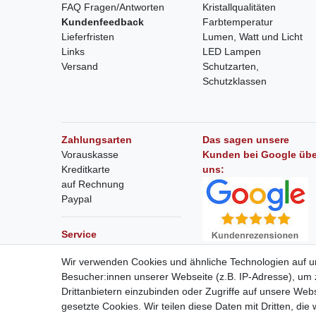
FAQ Fragen/Antworten
Kristallqualitäten
Kundenfeedback
Farbtemperatur
Lieferfristen
Lumen, Watt und Licht
Links
LED Lampen
Versand
Schutzarten,
Schutzklassen
Zahlungsarten
Das sagen unsere
Vorauskasse
Kunden bei Google übe
Kreditkarte
uns:
auf Rechnung
Paypal
Service
Bewerten Sie uns auf
Hilfe bei Montage und
Wir verwenden Cookies und ähnliche Technologien auf 
Google
Zusammenbau
Besucher:innen unserer Webseite (z.B. IP-Adresse), um z
Wir sind sehr stolz auf 5
Drittanbietern einzubinden oder Zugriffe auf unsere Webs
von 5 Punkten!
Referenzen
gesetzte Cookies. Wir teilen diese Daten mit Dritten, die
Referenzliste