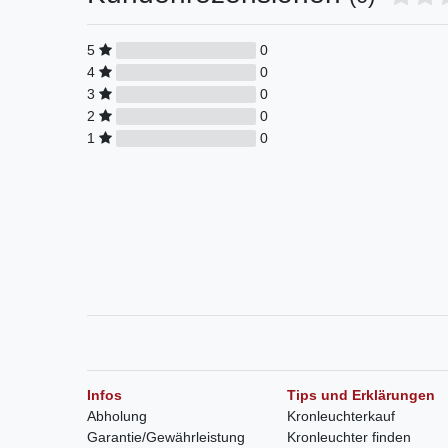
5
0
4
0
3
0
2
0
1
0
Infos
Tips und Erklärungen
Abholung
Kronleuchterkauf
Garantie/Gewährleistung
Kronleuchter finden