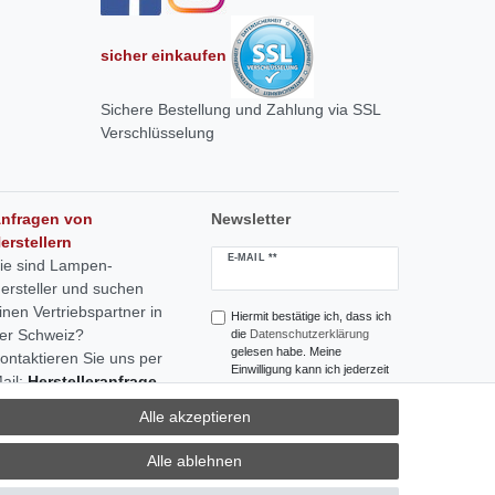
sicher einkaufen
Sichere Bestellung und Zahlung via SSL
Verschlüsselung
nfragen von
Newsletter
erstellern
Newsletter
E-MAIL **
ie sind Lampen-
Honig
ersteller und suchen
inen Vertriebspartner in
Hiermit bestätige ich, dass ich
er Schweiz?
die
Daten­schutz­erklärung
gelesen habe. Meine
ontaktieren Sie uns per
Einwilligung kann ich jederzeit
ail:
Herstelleranfrage
widerrufen.**
ertrieb Schweiz
Alle akzeptieren
Abonnieren
Alle ablehnen
** Hierbei handelt es sich um ein
Pflichtfeld.