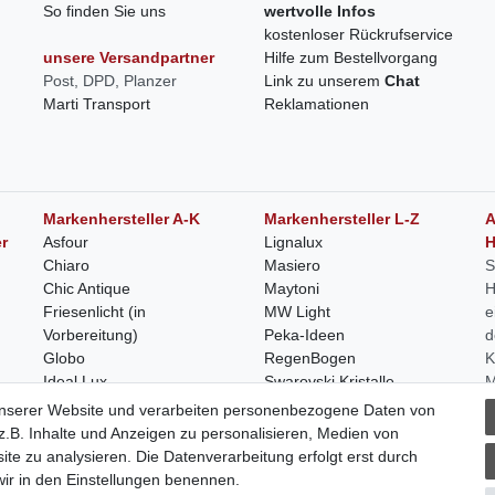
So finden Sie uns
wertvolle Infos
kostenloser Rückrufservice
unsere Versandpartner
Hilfe zum Bestellvorgang
Post, DPD, Planzer
Link zu unserem
Chat
Marti Transport
Reklamationen
Markenhersteller A-K
Markenhersteller L-Z
A
r
Asfour
Lignalux
H
Chiaro
Masiero
S
Chic Antique
Maytoni
H
Friesenlicht (in
MW Light
e
Vorbereitung)
Peka-Ideen
d
Globo
RegenBogen
K
Ideal Lux
Swarovski Kristalle
M
Holländer
V
unserer Website und verarbeiten personenbezogene Daten von
Kooduu
.B. Inhalte und Anzeigen zu personalisieren, Medien von
ite zu analysieren. Die Datenverarbeitung erfolgt erst durch
 wir in den Einstellungen benennen.