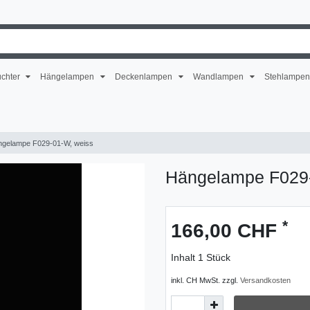
uchter
Hängelampen
Deckenlampen
Wandlampen
Stehlampe
gelampe F029-01-W, weiss
Hängelampe F029-
*
166,00 CHF
Inhalt
1
Stück
inkl. CH MwSt. zzgl.
Versandkosten