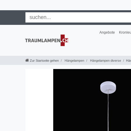
Angebote
Kronle
Zur Startseite gehen
Hängelampen
Hängelampen diverse
Hän