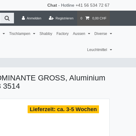
Chat
- Hotline
+41 56 534 72 67
Anmelden
Registrieren
0
0,00 CHF
n
Tischlampen
Shabby
Factory
Aussen
Diverse
Leuchtmittel
DOMINANTE GROSS, Aluminium
8 3514
ca. 3-5 Wochen