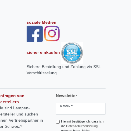
soziale Medien
sicher einkaufen
Sichere Bestellung und Zahlung via SSL
Verschlüsselung
nfragen von
Newsletter
erstellern
Newsletter
E-MAIL **
ie sind Lampen-
Honig
ersteller und suchen
inen Vertriebspartner in
Hiermit bestätige ich, dass ich
er Schweiz?
die
Daten­schutz­erklärung
gelesen habe. Meine