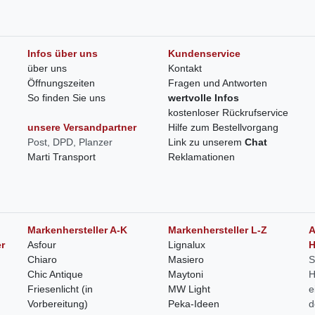
Infos über uns
Kundenservice
über uns
Kontakt
Öffnungszeiten
Fragen und Antworten
So finden Sie uns
wertvolle Infos
kostenloser Rückrufservice
unsere Versandpartner
Hilfe zum Bestellvorgang
Post, DPD, Planzer
Link zu unserem
Chat
Marti Transport
Reklamationen
Markenhersteller A-K
Markenhersteller L-Z
A
r
Asfour
Lignalux
H
Chiaro
Masiero
S
Chic Antique
Maytoni
H
Friesenlicht (in
MW Light
e
Vorbereitung)
Peka-Ideen
d