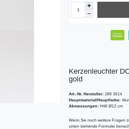
Kerzenleuchter 
gold
Art.-Nr. Hersteller:
288 3514
Hauptmaterial/Hauptfarbe:
Alu
Abmessungen:
H46 Ø12 cm
Ceres::Template.mailFormHoneypo
Wenn Sie noch weitere Fragen zu
unten stehende Formular benach