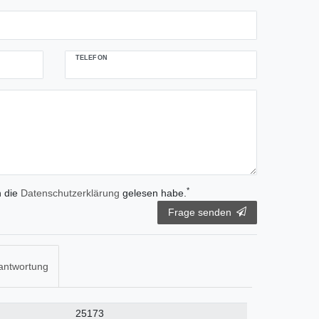
TELEFON
*
h die
Daten­schutz­erklärung
gelesen habe.
Frage senden
antwortung
25173