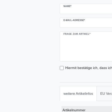
NAME*
E-MAIL-ADRESSE*
FRAGE ZUM ARTIKEL*
Hiermit bestätige ich, dass ic
weitere Artikelinfos
EU Ver
Technisches
Wert
Artikelnummer