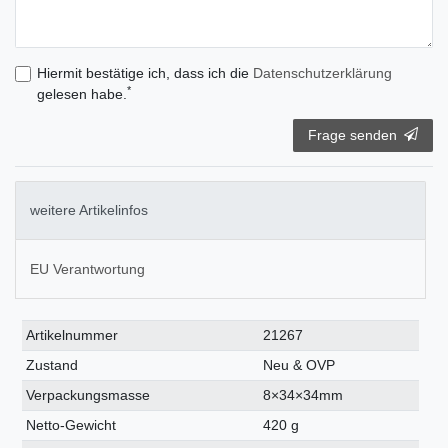
Hiermit bestätige ich, dass ich die
Daten­schutz­erklärung
*
gelesen habe.
Frage senden
weitere Artikelinfos
EU Verantwortung
Technisches
Wert
Artikelnummer
21267
Merkmal
Zustand
Neu & OVP
Verpackungsmasse
8×34×34mm
Netto-Gewicht
420 g