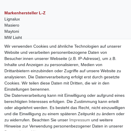
Markenhersteller L-Z
Lignalux
Masiero
Maytoni
MW Light
Peka-Ideen
Wir verwenden Cookies und ähnliche Technologien auf unserer
RegenBogen
Website und verarbeiten personenbezogene Daten von
Swarovski Kristalle
Besucher:innen unserer Webseite (z.B. IP-Adresse), um z.B.
Inhalte und Anzeigen zu personalisieren, Medien von
Anfragen von Herstellern
Drittanbietern einzubinden oder Zugriffe auf unsere Website zu
Sie sind Lampen-Hersteller und suchen einen Vertriebspartner in
analysieren. Die Datenverarbeitung erfolgt erst durch gesetzte
der Schweiz?
Cookies. Wir teilen diese Daten mit Dritten, die wir in den
Kontaktieren Sie uns per Mail:
Herstelleranfrage Vertrieb
Einstellungen benennen.
Schweiz
Die Datenverarbeitung kann mit Einwilligung oder aufgrund eines
Newsletter
berechtigten Interesses erfolgen. Die Zustimmung kann erteilt
oder abgelehnt werden. Es besteht das Recht, nicht einzuwilligen
Newsletter
E-MAIL **
und die Einwilligung zu einem späteren Zeitpunkt zu ändern oder
Honig
zu widerrufen. Beachten Sie unser
Impressum
und weitere
Hinweise zur Verwendung personenbezogener Daten in unserer
Hiermit bestätige ich, dass ich die
Daten­schutz­erklärung
gelesen habe. Meine