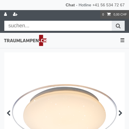
Chat
- Hotline
+41 56 534 72 67
0
0,00 CHF
☰