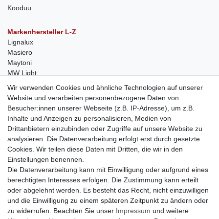
Kooduu
Markenhersteller L-Z
Lignalux
Masiero
Maytoni
MW Light
Peka-Ideen
Wir verwenden Cookies und ähnliche Technologien auf unserer
RegenBogen
Website und verarbeiten personenbezogene Daten von
Swarovski Kristalle
Besucher:innen unserer Webseite (z.B. IP-Adresse), um z.B.
Inhalte und Anzeigen zu personalisieren, Medien von
Anfragen von Herstellern
Drittanbietern einzubinden oder Zugriffe auf unsere Website zu
Sie sind Lampen-Hersteller und suchen einen Vertriebspartner in
analysieren. Die Datenverarbeitung erfolgt erst durch gesetzte
der Schweiz?
Cookies. Wir teilen diese Daten mit Dritten, die wir in den
Kontaktieren Sie uns per Mail:
Herstelleranfrage Vertrieb
Einstellungen benennen.
Schweiz
Die Datenverarbeitung kann mit Einwilligung oder aufgrund eines
Newsletter
berechtigten Interesses erfolgen. Die Zustimmung kann erteilt
oder abgelehnt werden. Es besteht das Recht, nicht einzuwilligen
Newsletter
E-MAIL **
und die Einwilligung zu einem späteren Zeitpunkt zu ändern oder
Honig
zu widerrufen. Beachten Sie unser
Impressum
und weitere