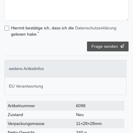
Hiermit bestätige ich, dass ich die
Daten­schutz­erklärung
*
gelesen habe.
Frage senden
weitere Artikelinfos
EU Verantwortung
Technisches
Wert
Artikelnummer
6098
Merkmal
Zustand
Neu
Verpackungsmasse
11×28×28mm
Netto-Gewicht
340 g