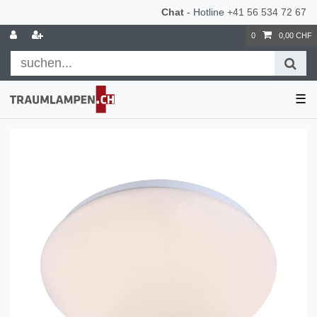
Chat
- Hotline
+41 56 534 72 67
0
0,00 CHF
☰