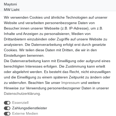
Maytoni
MW Light
Peka-Ideen
Wir verwenden Cookies und ähnliche Technologien auf unserer
RegenBogen
Website und verarbeiten personenbezogene Daten von
Swarovski Kristalle
Besucher:innen unserer Webseite (z.B. IP-Adresse), um z.B.
Inhalte und Anzeigen zu personalisieren, Medien von
Anfragen von Herstellern
Drittanbietern einzubinden oder Zugriffe auf unsere Website zu
Sie sind Lampen-Hersteller und suchen einen Vertriebspartner in
analysieren. Die Datenverarbeitung erfolgt erst durch gesetzte
der Schweiz?
Cookies. Wir teilen diese Daten mit Dritten, die wir in den
Kontaktieren Sie uns per Mail:
Herstelleranfrage Vertrieb
Einstellungen benennen.
Schweiz
Die Datenverarbeitung kann mit Einwilligung oder aufgrund eines
Newsletter
berechtigten Interesses erfolgen. Die Zustimmung kann erteilt
oder abgelehnt werden. Es besteht das Recht, nicht einzuwilligen
Newsletter
E-MAIL **
und die Einwilligung zu einem späteren Zeitpunkt zu ändern oder
Honig
zu widerrufen. Beachten Sie unser
Impressum
und weitere
Hinweise zur Verwendung personenbezogener Daten in unserer
Hiermit bestätige ich, dass ich die
Daten­schutz­erklärung
gelesen habe. Meine
Einwilligung kann ich jederzeit widerrufen.**
Daten­schutz­erklärung
.
Essenziell
Abonnieren
Zahlungsdienstleister
** Hierbei handelt es sich um ein Pflichtfeld.
Externe Medien