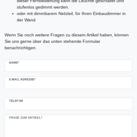
dieser Fernbedienung kann die Leuchte geschaltet und
stufenlos gedimmt werden.
oder mit dimmbarem Netzteil, für Ihren Einbaudimmer in
der Wand
Ceres::Template.mailFormHoneypotLabel
Wenn Sie noch weitere Fragen zu diesem Artikel haben, können
Sie uns gerne über das unten stehende Formular
benachrichtigen.
NAME*
E-MAIL-ADRESSE*
TELEFON
FRAGE ZUM ARTIKEL*