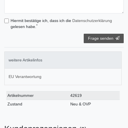
Hiermit bestätige ich, dass ich die
Daten­schutz­erklärung
*
gelesen habe.
Frage senden
weitere Artikelinfos
EU Verantwortung
Technisches
Wert
Artikelnummer
42619
Merkmal
Zustand
Neu & OVP