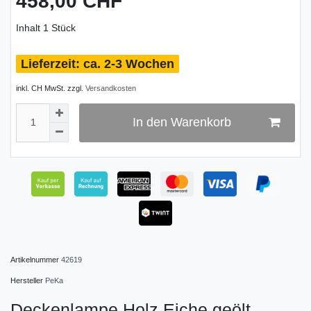
458,00 CHF
Inhalt
1
Stück
ca. 2-3 Wochen
inkl. CH MwSt. zzgl.
Versandkosten
In den Warenkorb
Artikelnummer
42619
Hersteller
PeKa
Deckenlampe Holz Eiche geölt