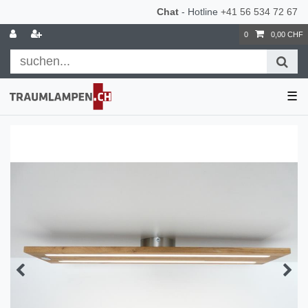
Chat
- Hotline
+41 56 534 72 67
0
0,00 CHF
☰