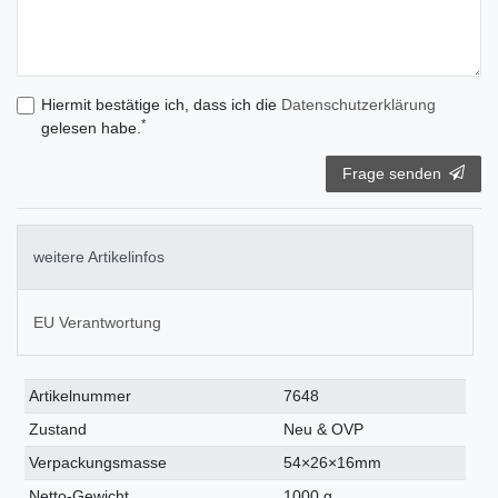
Hiermit bestätige ich, dass ich die
Daten­schutz­erklärung
*
gelesen habe.
Frage senden
weitere Artikelinfos
EU Verantwortung
Technisches
Wert
Artikelnummer
7648
Merkmal
Zustand
Neu & OVP
Verpackungsmasse
54×26×16mm
Netto-Gewicht
1000 g