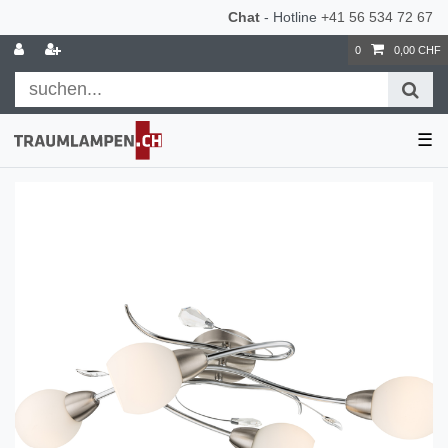
Chat
- Hotline
+41 56 534 72 67
0
0,00 CHF
☰