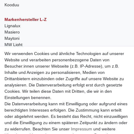
Kooduu
Markenhersteller L-Z
Lignalux
Masiero
Maytoni
MW Light
Peka-Ideen
Wir verwenden Cookies und ähnliche Technologien auf unserer
RegenBogen
Website und verarbeiten personenbezogene Daten von
Swarovski Kristalle
Besucher:innen unserer Webseite (z.B. IP-Adresse), um z.B.
Inhalte und Anzeigen zu personalisieren, Medien von
Anfragen von Herstellern
Drittanbietern einzubinden oder Zugriffe auf unsere Website zu
Sie sind Lampen-Hersteller und suchen einen Vertriebspartner in
analysieren. Die Datenverarbeitung erfolgt erst durch gesetzte
der Schweiz?
Cookies. Wir teilen diese Daten mit Dritten, die wir in den
Kontaktieren Sie uns per Mail:
Herstelleranfrage Vertrieb
Einstellungen benennen.
Schweiz
Die Datenverarbeitung kann mit Einwilligung oder aufgrund eines
Newsletter
berechtigten Interesses erfolgen. Die Zustimmung kann erteilt
oder abgelehnt werden. Es besteht das Recht, nicht einzuwilligen
Newsletter
E-MAIL **
und die Einwilligung zu einem späteren Zeitpunkt zu ändern oder
Honig
zu widerrufen. Beachten Sie unser
Impressum
und weitere