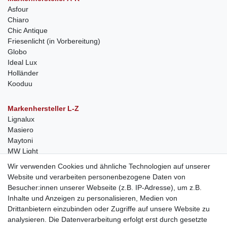
Asfour
Chiaro
Chic Antique
Friesenlicht (in Vorbereitung)
Globo
Ideal Lux
Holländer
Kooduu
Markenhersteller L-Z
Lignalux
Masiero
Maytoni
MW Light
Peka-Ideen
Wir verwenden Cookies und ähnliche Technologien auf unserer
RegenBogen
Website und verarbeiten personenbezogene Daten von
Swarovski Kristalle
Besucher:innen unserer Webseite (z.B. IP-Adresse), um z.B.
Inhalte und Anzeigen zu personalisieren, Medien von
Anfragen von Herstellern
Drittanbietern einzubinden oder Zugriffe auf unsere Website zu
Sie sind Lampen-Hersteller und suchen einen Vertriebspartner in
analysieren. Die Datenverarbeitung erfolgt erst durch gesetzte
der Schweiz?