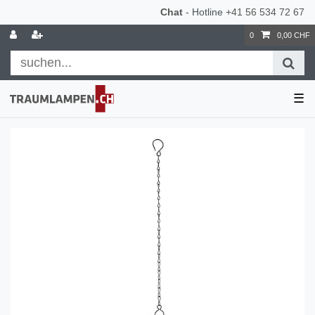
Chat
- Hotline
+41 56 534 72 67
0
0,00 CHF
☰