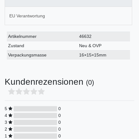
EU Verantwortung
Technisches
Wert
Artikelnummer
46632
Merkmal
Zustand
Neu & OVP
Verpackungsmasse
16×15×15mm
Kundenrezensionen
(0)
5
0
4
0
3
0
2
0
1
0