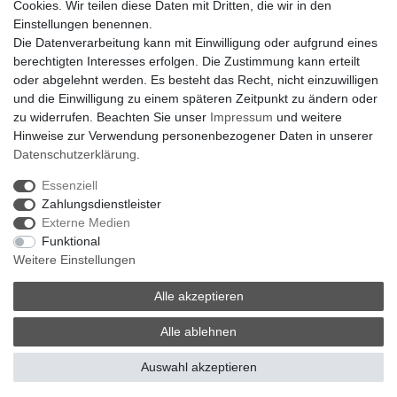
Cookies. Wir teilen diese Daten mit Dritten, die wir in den
Kontaktieren Sie uns per Mail:
Herstelleranfrage Vertrieb
Einstellungen benennen.
Schweiz
Die Datenverarbeitung kann mit Einwilligung oder aufgrund eines
Newsletter
berechtigten Interesses erfolgen. Die Zustimmung kann erteilt
oder abgelehnt werden. Es besteht das Recht, nicht einzuwilligen
Newsletter
E-MAIL **
und die Einwilligung zu einem späteren Zeitpunkt zu ändern oder
Honig
zu widerrufen. Beachten Sie unser
Impressum
und weitere
Hinweise zur Verwendung personenbezogener Daten in unserer
Hiermit bestätige ich, dass ich die
Daten­schutz­erklärung
gelesen habe. Meine
Einwilligung kann ich jederzeit widerrufen.**
Daten­schutz­erklärung
.
Essenziell
Abonnieren
Zahlungsdienstleister
** Hierbei handelt es sich um ein Pflichtfeld.
Externe Medien
Funktional
Weitere Einstellungen
Widerrufsrecht |
Widerrufsformular |
Impressum |
Datenschutzerklärung |
AGB |
Kontakt
Alle akzeptieren
© Copyright 2026 | traumlampen.ch | Firmensitz: 8598
Alle ablehnen
Bottighofen, Schweiz | Hotline +41 56 534 72 67
Auswahl akzeptieren