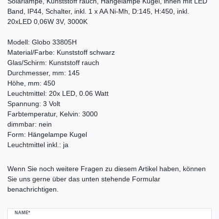
Solarlampe, Kunststoff rauch, Hängelampe Kugel, innen mit LED
Band, IP44, Schalter, inkl. 1 x AA Ni-Mh, D:145, H:450, inkl.
20xLED 0,06W 3V, 3000K
Modell: Globo 33805H
Material/Farbe: Kunststoff schwarz
Glas/Schirm: Kunststoff rauch
Durchmesser, mm: 145
Höhe, mm: 450
Leuchtmittel: 20x LED, 0.06 Watt
Spannung: 3 Volt
Farbtemperatur, Kelvin: 3000
dimmbar: nein
Form: Hängelampe Kugel
Leuchtmittel inkl.: ja
Ceres::Template.mailFormHoneypotLabel
Wenn Sie noch weitere Fragen zu diesem Artikel haben, können
Sie uns gerne über das unten stehende Formular
benachrichtigen.
NAME*