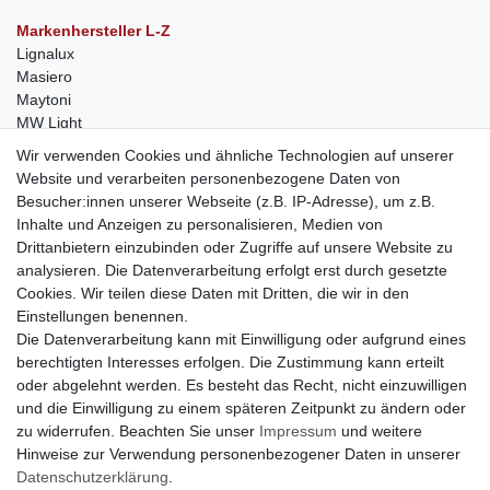
Markenhersteller L-Z
Lignalux
Masiero
Maytoni
MW Light
Peka-Ideen
Wir verwenden Cookies und ähnliche Technologien auf unserer
RegenBogen
Website und verarbeiten personenbezogene Daten von
Swarovski Kristalle
Besucher:innen unserer Webseite (z.B. IP-Adresse), um z.B.
Inhalte und Anzeigen zu personalisieren, Medien von
Anfragen von Herstellern
Drittanbietern einzubinden oder Zugriffe auf unsere Website zu
Sie sind Lampen-Hersteller und suchen einen Vertriebspartner in
analysieren. Die Datenverarbeitung erfolgt erst durch gesetzte
der Schweiz?
Cookies. Wir teilen diese Daten mit Dritten, die wir in den
Kontaktieren Sie uns per Mail:
Herstelleranfrage Vertrieb
Einstellungen benennen.
Schweiz
Die Datenverarbeitung kann mit Einwilligung oder aufgrund eines
Newsletter
berechtigten Interesses erfolgen. Die Zustimmung kann erteilt
oder abgelehnt werden. Es besteht das Recht, nicht einzuwilligen
Newsletter
E-MAIL **
und die Einwilligung zu einem späteren Zeitpunkt zu ändern oder
Honig
zu widerrufen. Beachten Sie unser
Impressum
und weitere
Hinweise zur Verwendung personenbezogener Daten in unserer
Hiermit bestätige ich, dass ich die
Daten­schutz­erklärung
gelesen habe. Meine
Einwilligung kann ich jederzeit widerrufen.**
Daten­schutz­erklärung
.