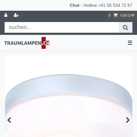
Chat
- Hotline
+41 56 534 72 67
0
0,00 CHF
☰