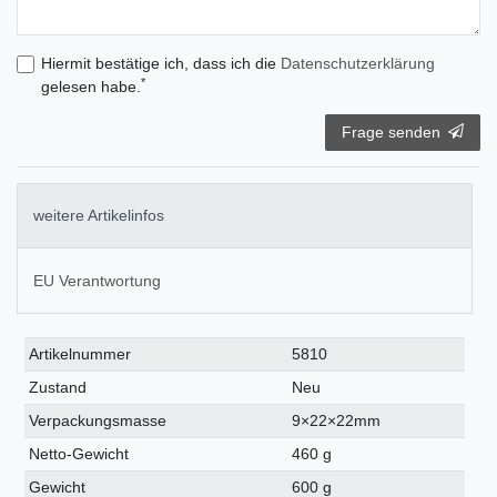
Hiermit bestätige ich, dass ich die
Daten­schutz­erklärung
*
gelesen habe.
Frage senden
weitere Artikelinfos
EU Verantwortung
Technisches
Wert
Artikelnummer
5810
Merkmal
Zustand
Neu
Verpackungsmasse
9×22×22mm
Netto-Gewicht
460 g
Gewicht
600 g