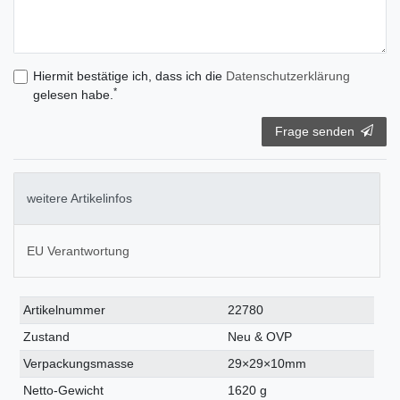
Hiermit bestätige ich, dass ich die
Daten­schutz­erklärung
*
gelesen habe.
Frage senden
weitere Artikelinfos
EU Verantwortung
Technisches
Wert
Artikelnummer
22780
Merkmal
Zustand
Neu & OVP
Verpackungsmasse
29×29×10mm
Netto-Gewicht
1620 g