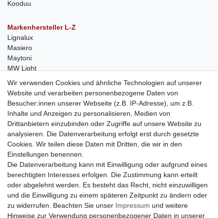
Kooduu
Markenhersteller L-Z
Lignalux
Masiero
Maytoni
MW Light
Peka-Ideen
Wir verwenden Cookies und ähnliche Technologien auf unserer
RegenBogen
Website und verarbeiten personenbezogene Daten von
Swarovski Kristalle
Besucher:innen unserer Webseite (z.B. IP-Adresse), um z.B.
Inhalte und Anzeigen zu personalisieren, Medien von
Anfragen von Herstellern
Drittanbietern einzubinden oder Zugriffe auf unsere Website zu
Sie sind Lampen-Hersteller und suchen einen Vertriebspartner in
analysieren. Die Datenverarbeitung erfolgt erst durch gesetzte
der Schweiz?
Cookies. Wir teilen diese Daten mit Dritten, die wir in den
Kontaktieren Sie uns per Mail:
Herstelleranfrage Vertrieb
Einstellungen benennen.
Schweiz
Die Datenverarbeitung kann mit Einwilligung oder aufgrund eines
Newsletter
berechtigten Interesses erfolgen. Die Zustimmung kann erteilt
oder abgelehnt werden. Es besteht das Recht, nicht einzuwilligen
Newsletter
E-MAIL **
und die Einwilligung zu einem späteren Zeitpunkt zu ändern oder
Honig
zu widerrufen. Beachten Sie unser
Impressum
und weitere
Hinweise zur Verwendung personenbezogener Daten in unserer
Hiermit bestätige ich, dass ich die
Daten­schutz­erklärung
gelesen habe. Meine