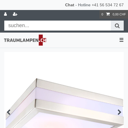
Chat
- Hotline
+41 56 534 72 67
0
0,00 CHF
☰