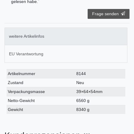
*
gelesen habe.
Frage senden
weitere Artikelinfos
EU Verantwortung
Technisches
Wert
Artikelnummer
8144
Merkmal
Zustand
Neu
Verpackungsmasse
39×64×54mm
Netto-Gewicht
6560 g
Gewicht
8340 g