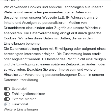
Peka-Ideen
Wir verwenden Cookies und ähnliche Technologien auf unserer
RegenBogen
Website und verarbeiten personenbezogene Daten von
Swarovski Kristalle
Besucher:innen unserer Webseite (z.B. IP-Adresse), um z.B.
Inhalte und Anzeigen zu personalisieren, Medien von
Anfragen von Herstellern
Drittanbietern einzubinden oder Zugriffe auf unsere Website zu
Sie sind Lampen-Hersteller und suchen einen Vertriebspartner in
analysieren. Die Datenverarbeitung erfolgt erst durch gesetzte
der Schweiz?
Cookies. Wir teilen diese Daten mit Dritten, die wir in den
Kontaktieren Sie uns per Mail:
Herstelleranfrage Vertrieb
Einstellungen benennen.
Schweiz
Die Datenverarbeitung kann mit Einwilligung oder aufgrund eines
Newsletter
berechtigten Interesses erfolgen. Die Zustimmung kann erteilt
oder abgelehnt werden. Es besteht das Recht, nicht einzuwilligen
Newsletter
E-MAIL **
und die Einwilligung zu einem späteren Zeitpunkt zu ändern oder
Honig
zu widerrufen. Beachten Sie unser
Impressum
und weitere
Hinweise zur Verwendung personenbezogener Daten in unserer
Hiermit bestätige ich, dass ich die
Daten­schutz­erklärung
gelesen habe. Meine
Einwilligung kann ich jederzeit widerrufen.**
Daten­schutz­erklärung
.
Essenziell
Abonnieren
Zahlungsdienstleister
** Hierbei handelt es sich um ein Pflichtfeld.
Externe Medien
Funktional
Weitere Einstellungen