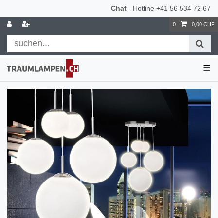
Chat
- Hotline
+41 56 534 72 67
0
0,00 CHF
☰